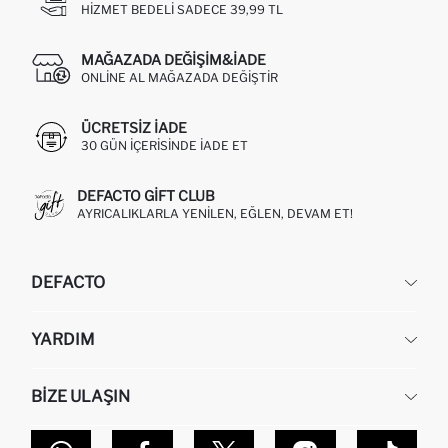
HIZMET BEDELI SADECE 39,99 TL
MAĞAZADA DEĞIŞIM&İADE
ONLINE AL MAĞAZADA DEĞIŞTIR
ÜCRETSIZ IADE
30 GÜN IÇERISINDE IADE ET
DEFACTO GIFT CLUB
AYRICALIKLARLA YENILEN, EĞLEN, DEVAM ET!
DEFACTO
KURUMSAL
YARDIM
HAKKIMIZDA
İNSAN KAYNAKLARI
SIKÇA SORULAN SORULAR
BIZE ULAŞIN
KURUMSAL SATIŞ
SIPARIŞIMI NASIL TAKIP EDERIM?
TOPTAN SATIŞ (WHOLESALE PARTNER)
NASIL İADE EDERIM?
MAĞAZALARIMIZ