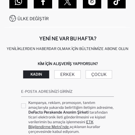
DEFACTO TEKNOLOJI
GIFT CLUB SIKÇA SORULAN SORULAR
İLETIŞIM FORMU
SITEMAP
İŞLEM REHBERI
MÜŞTERI HIZMETLERI
0850 333 22 86
KAMPANYALAR
ÜLKE DEĞIŞTIR
KIŞISEL VERILERIN KORUNMASI VE GIZLILIK
YENI NE VAR BU HAFTA?
YENILIKLERDEN HABERDAR OLMAK İÇIN BÜLTENIMIZE ABONE OLUN
KIM IÇIN ALIŞVERIŞ YAPIYORSUN?
ERKEK
ÇOCUK
KADIN
E-POSTA ADRESINIZI GIRINIZ
Kampanya, reklam, promosyon, tanıtım
amaçlarıyla yukarıda belirttiğim iletişim adresime,
DeFacto Perakende Anonim Şirketi
tarafından
ticari elektronik ileti gönderilmesini ve kişisel
verilerimin bu amaçla işlenmesini
ETK
Bilgilendirme Metni’nde
açıklanan kurallar
çerçevesinde kabul ediyorum.