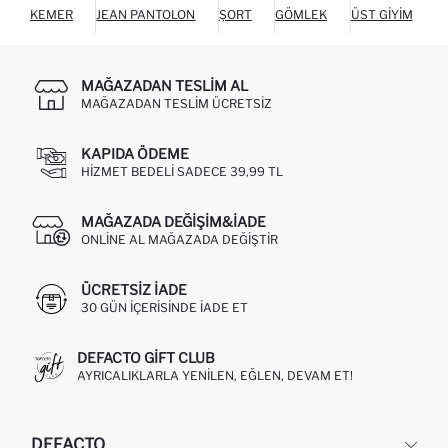
KEMER
JEAN PANTOLON
ŞORT
GÖMLEK
ÜST GIYIM
C
MAĞAZADAN TESLIM AL
MAĞAZADAN TESLIM ÜCRETSIZ
KAPIDA ÖDEME
HIZMET BEDELI SADECE 39,99 TL
MAĞAZADA DEĞIŞIM&İADE
ONLINE AL MAĞAZADA DEĞIŞTIR
ÜCRETSIZ IADE
30 GÜN IÇERISINDE IADE ET
DEFACTO GIFT CLUB
AYRICALIKLARLA YENILEN, EĞLEN, DEVAM ET!
DEFACTO