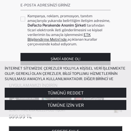
E-POSTA ADRESINIZI GIRINIZ
Kampanya, reklam, promosyon, tanıtım
amaçlarıyla yukarıda belirttiğim iletişim adresime,
DeFacto Perakende Anonim Şirketi
tarafından
ticari elektronik ileti gönderilmesini ve kişisel
verilerimin bu amaçla işlenmesini
ETK
Bilgilendirme Metni’nde
açıklanan kurallar
çerçevesinde kabul ediyorum.
ŞIMDI ABONE OL!
İNTERNET SITEMIZDE ÇEREZLER YOLUYLA KIŞISEL VERI IŞLENMEKTE
OLUP; GEREKLI OLAN ÇEREZLER, BILGI TOPLUMU HIZMETLERININ
SUNULMASI AMACIYLA KULLANILMAKTADIR. DIĞER BIRINCI VE
ÜÇÜNCÜ TARAF ÇEREZLER ISE SIZE DAHA IYI BIR ALIŞVERIŞ
UYGULAMAMIZI İNDIRIN
DENEYIMI SUNULABILMESI, SITEMIZIN DAHA IŞLEVSEL KILINMASI VE
TÜMÜNÜ REDDET
KIŞISELLEŞTIRMESI VE AÇIK RIZA VERMENIZ HALINDE, SIZLERE
YÖNELIK PAZARLAMA FAALIYETLERININ YAPILMASI AMAÇLARIYLA
TÜMÜNE İZIN VER
SINIRLI OLARAK KULLANILACAKTIR. ÇEREZLERE DAIR TERCIHLERINIZI
ÇEREZ TERCIHLERI
PANELI ARACILIĞIYLA HER ZAMAN YÖNETEBILIR,
SLIM FIT PIKE KISA KOLLU POLO TIŞÖRT
+8
ÇEREZLERLE ILGILI DAHA DETAYLI BILGIYE
ÇEREZ AYDINLATMA
599.99 TL
POPÜLER KATEGORILER
METNI
’NDEN ULAŞABILIRSINIZ.
FAVORILERE EKLENDI
GELINCE HABER VER
SEPETE EKLENIYOR
SEPETE EKLENDI
KADIN MAYO
KADIN BEYAZ TIŞÖRT