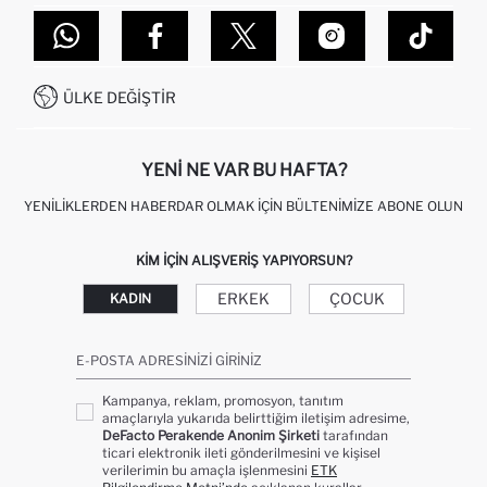
TOPTAN SATIŞ (WHOLESALE PARTNER)
NASIL İADE EDERIM?
MAĞAZALARIMIZ
DEFACTO TEKNOLOJI
GIFT CLUB SIKÇA SORULAN SORULAR
İLETIŞIM FORMU
SITEMAP
İŞLEM REHBERI
MÜŞTERI HIZMETLERI
0850 333 22 86
KAMPANYALAR
ÜLKE DEĞIŞTIR
KIŞISEL VERILERIN KORUNMASI VE GIZLILIK
YENI NE VAR BU HAFTA?
YENILIKLERDEN HABERDAR OLMAK İÇIN BÜLTENIMIZE ABONE OLUN
KIM IÇIN ALIŞVERIŞ YAPIYORSUN?
ERKEK
ÇOCUK
KADIN
E-POSTA ADRESINIZI GIRINIZ
Kampanya, reklam, promosyon, tanıtım
amaçlarıyla yukarıda belirttiğim iletişim adresime,
DeFacto Perakende Anonim Şirketi
tarafından
ticari elektronik ileti gönderilmesini ve kişisel
verilerimin bu amaçla işlenmesini
ETK