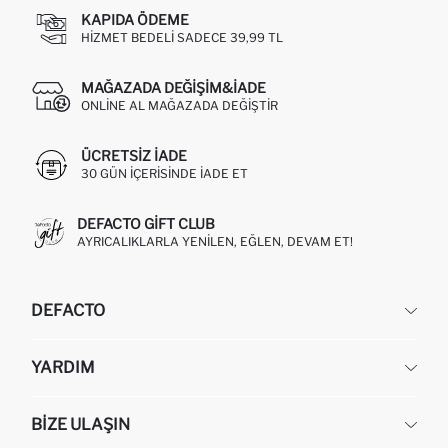
KAPIDA ÖDEME
HIZMET BEDELI SADECE 39,99 TL
MAĞAZADA DEĞIŞIM&İADE
ONLINE AL MAĞAZADA DEĞIŞTIR
ÜCRETSIZ IADE
30 GÜN IÇERISINDE IADE ET
DEFACTO GIFT CLUB
AYRICALIKLARLA YENILEN, EĞLEN, DEVAM ET!
DEFACTO
KURUMSAL
YARDIM
HAKKIMIZDA
İNSAN KAYNAKLARI
SIKÇA SORULAN SORULAR
BIZE ULAŞIN
KURUMSAL SATIŞ
SIPARIŞIMI NASIL TAKIP EDERIM?