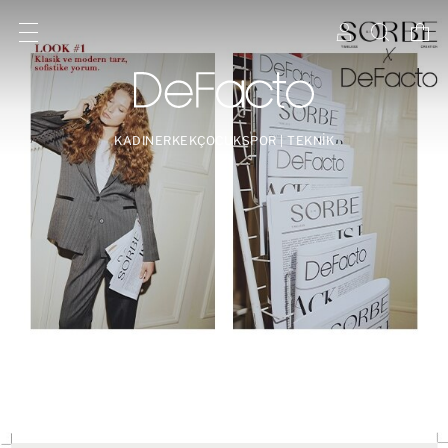
KADIN
ERKEK
ÇOCUK
SPOR | TEKNİK