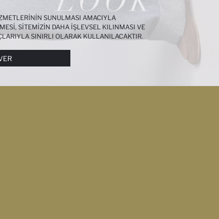
HIZMETLERININ SUNULMASI AMACIYLA
MESI, SITEMIZIN DAHA IŞLEVSEL KILINMASI VE
ÇLARIYLA SINIRLI OLARAK KULLANILACAKTIR.
I DAHA DETAYLI BILGIYE
ÇEREZ AYDINLATMA
VER