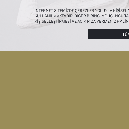
İNTERNET SITEMIZDE ÇEREZLER YOLUYLA KIŞISEL
KULLANILMAKTADIR. DIĞER BIRINCI VE ÜÇÜNCÜ TAR
KIŞISELLEŞTIRMESI VE AÇIK RIZA VERMENIZ HALI
ÇEREZLERE DAIR TERCIHLERINIZI
ÇEREZ TERCIHLE
METNI
’NDEN ULAŞABILIRSINIZ.
TÜ