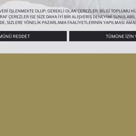
 VERI IŞLENMEKTE OLUP; GEREKLI OLAN ÇEREZLER, BILGI TOPLUMU 
AF ÇEREZLER ISE SIZE DAHA IYI BIR ALIŞVERIŞ DENEYIMI SUNULABIL
NDE, SIZLERE YÖNELIK PAZARLAMA FAALIYETLERININ YAPILMASI AMA
RI
PANELI ARACILIĞIYLA HER ZAMAN YÖNETEBILIR, ÇEREZLERLE ILGIL
MÜNÜ REDDET
TÜMÜNE İZIN 