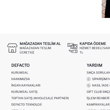
MAĞAZADAN TESLIM AL
KAPIDA ÖDEME
MAĞAZADAN TESLIM
HIZMET BEDELI SAD
ÜCRETSIZ
TL
DEFACTO
YARDIM
KURUMSAL
SIKÇA SORULA
HAKKIMIZDA
SIPARIŞIMI 
İNSAN KAYNAKLARI
NASIL İADE
KURUMSAL SATIŞ
GIFT CLUB SIK
TOPTAN SATIŞ (WHOLESALE PARTNER)
İŞLEM REHBERI
DEFACTO TEKNOLOJI
KAMPANYALAR