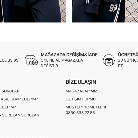
MAĞAZADA DEĞIŞIM&İADE
ÜCRETSI
ECE 39,99
ONLINE AL MAĞAZADA
30 GÜN IÇ
DEĞIŞTIR
ET
BIZE ULAŞIN
N SORULAR
MAĞAZALARIMIZ
NASIL TAKIP EDERIM?
İLETIŞIM FORMU
 EDERIM?
MÜŞTERI HIZMETLERI
0850 333 22 86
ÇA SORULAN SORULAR