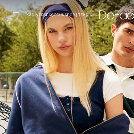
KADIN
ERKEK
ÇOCUK
SPOR | TEKNİK