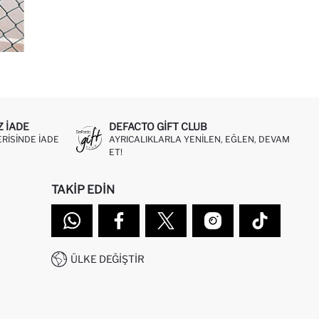
Z IADE
DEFACTO GIFT CLUB
ERISINDE IADE
AYRICALIKLARLA YENILEN, EĞLEN, DEVAM
ET!
TAKIP EDIN
ÜLKE DEĞIŞTIR