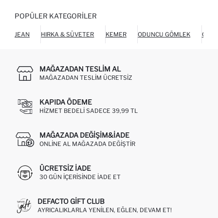
POPÜLER KATEGORILER
JEAN
HIRKA & SÜVETER
KEMER
ODUNCU GÖMLEK
CHIN
MAĞAZADAN TESLIM AL
MAĞAZADAN TESLIM ÜCRETSIZ
KAPIDA ÖDEME
HIZMET BEDELI SADECE 39,99 TL
MAĞAZADA DEĞIŞIM&İADE
ONLINE AL MAĞAZADA DEĞIŞTIR
ÜCRETSIZ IADE
30 GÜN IÇERISINDE IADE ET
DEFACTO GIFT CLUB
AYRICALIKLARLA YENILEN, EĞLEN, DEVAM ET!