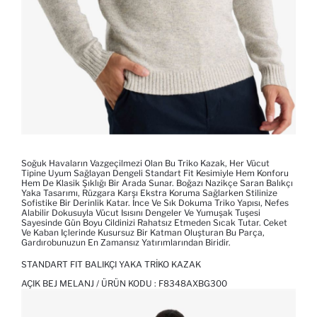
Soğuk Havaların Vazgeçilmezi Olan Bu Triko Kazak, Her Vücut
Tipine Uyum Sağlayan Dengeli Standart Fit Kesimiyle Hem Konforu
Hem De Klasik Şıklığı Bir Arada Sunar. Boğazı Nazikçe Saran Balıkçı
Yaka Tasarımı, Rüzgara Karşı Ekstra Koruma Sağlarken Stilinize
Sofistike Bir Derinlik Katar. İnce Ve Sık Dokuma Triko Yapısı, Nefes
Alabilir Dokusuyla Vücut Isısını Dengeler Ve Yumuşak Tuşesi
Sayesinde Gün Boyu Cildinizi Rahatsız Etmeden Sıcak Tutar. Ceket
Ve Kaban Içlerinde Kusursuz Bir Katman Oluşturan Bu Parça,
Gardırobunuzun En Zamansız Yatırımlarından Biridir.
STANDART FIT BALIKÇI YAKA TRIKO KAZAK
AÇIK BEJ MELANJ / ÜRÜN KODU :
F8348AXBG300