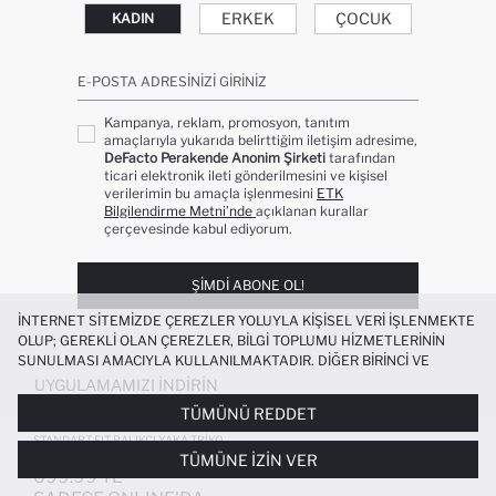
ERKEK
ÇOCUK
KADIN
E-POSTA ADRESINIZI GIRINIZ
Kampanya, reklam, promosyon, tanıtım
amaçlarıyla yukarıda belirttiğim iletişim adresime,
DeFacto Perakende Anonim Şirketi
tarafından
ticari elektronik ileti gönderilmesini ve kişisel
verilerimin bu amaçla işlenmesini
ETK
Bilgilendirme Metni’nde
açıklanan kurallar
çerçevesinde kabul ediyorum.
ŞIMDI ABONE OL!
İNTERNET SITEMIZDE ÇEREZLER YOLUYLA KIŞISEL VERI IŞLENMEKTE
OLUP; GEREKLI OLAN ÇEREZLER, BILGI TOPLUMU HIZMETLERININ
SUNULMASI AMACIYLA KULLANILMAKTADIR. DIĞER BIRINCI VE
ÜÇÜNCÜ TARAF ÇEREZLER ISE SIZE DAHA IYI BIR ALIŞVERIŞ
UYGULAMAMIZI İNDIRIN
DENEYIMI SUNULABILMESI, SITEMIZIN DAHA IŞLEVSEL KILINMASI VE
TÜMÜNÜ REDDET
KIŞISELLEŞTIRMESI VE AÇIK RIZA VERMENIZ HALINDE, SIZLERE
YÖNELIK PAZARLAMA FAALIYETLERININ YAPILMASI AMAÇLARIYLA
STANDART FIT BALIKÇI YAKA TRIKO
KAZAK
TÜMÜNE İZIN VER
SINIRLI OLARAK KULLANILACAKTIR. ÇEREZLERE DAIR TERCIHLERINIZI
699.99 TL
ÇEREZ TERCIHLERI
PANELI ARACILIĞIYLA HER ZAMAN YÖNETEBILIR,