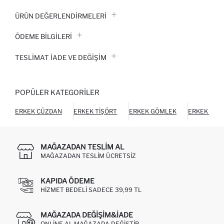
ÜRÜN DEĞERLENDİRMELERİ
ÖDEME BİLGİLERİ
TESLIMAT İADE VE DEĞIŞIM
POPÜLER KATEGORILER
ERKEK CÜZDAN
ERKEK TIŞÖRT
ERKEK GÖMLEK
ERKEK HIR
MAĞAZADAN TESLIM AL
MAĞAZADAN TESLIM ÜCRETSIZ
KAPIDA ÖDEME
HIZMET BEDELI SADECE 39,99 TL
MAĞAZADA DEĞIŞIM&İADE
ONLINE AL MAĞAZADA DEĞIŞTIR