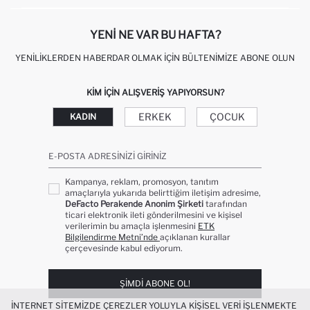
KIŞISEL VERILERIN KORUNMASI VE GIZLILIK
YENI NE VAR BU HAFTA?
YENILIKLERDEN HABERDAR OLMAK İÇIN BÜLTENIMIZE ABONE OLUN
KIM IÇIN ALIŞVERIŞ YAPIYORSUN?
ERKEK
ÇOCUK
KADIN
E-POSTA ADRESINIZI GIRINIZ
Kampanya, reklam, promosyon, tanıtım
amaçlarıyla yukarıda belirttiğim iletişim adresime,
DeFacto Perakende Anonim Şirketi
tarafından
ticari elektronik ileti gönderilmesini ve kişisel
verilerimin bu amaçla işlenmesini
ETK
Bilgilendirme Metni’nde
açıklanan kurallar
çerçevesinde kabul ediyorum.
ŞIMDI ABONE OL!
İNTERNET SITEMIZDE ÇEREZLER YOLUYLA KIŞISEL VERI IŞLENMEKTE