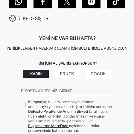
DEFACTO TEKNOLOJI
GIFT CLUB SIKÇA SORULAN SORULAR
İLETIŞIM FORMU
SITEMAP
İŞLEM REHBERI
MÜŞTERI HIZMETLERI
0850 333 22 86
KAMPANYALAR
ÜLKE DEĞIŞTIR
KIŞISEL VERILERIN KORUNMASI VE GIZLILIK
YENI NE VAR BU HAFTA?
YENILIKLERDEN HABERDAR OLMAK İÇIN BÜLTENIMIZE ABONE OLUN
KIM IÇIN ALIŞVERIŞ YAPIYORSUN?
ERKEK
ÇOCUK
KADIN
E-POSTA ADRESINIZI GIRINIZ
Kampanya, reklam, promosyon, tanıtım
amaçlarıyla yukarıda belirttiğim iletişim adresime,
DeFacto Perakende Anonim Şirketi
tarafından
ticari elektronik ileti gönderilmesini ve kişisel
verilerimin bu amaçla işlenmesini
ETK
Bilgilendirme Metni’nde
açıklanan kurallar
çerçevesinde kabul ediyorum.