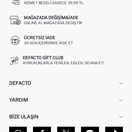
HIZMET BEDELI SADECE 39,99 TL
MAĞAZADA DEĞIŞIM&İADE
ONLINE AL MAĞAZADA DEĞIŞTIR
ÜCRETSIZ IADE
30 GÜN IÇERISINDE IADE ET
DEFACTO GIFT CLUB
AYRICALIKLARLA YENILEN, EĞLEN, DEVAM ET!
DEFACTO
KURUMSAL
YARDIM
HAKKIMIZDA
İNSAN KAYNAKLARI
SIKÇA SORULAN SORULAR
BIZE ULAŞIN
KURUMSAL SATIŞ
SIPARIŞIMI NASIL TAKIP EDERIM?
TOPTAN SATIŞ (WHOLESALE PARTNER)
NASIL İADE EDERIM?
MAĞAZALARIMIZ