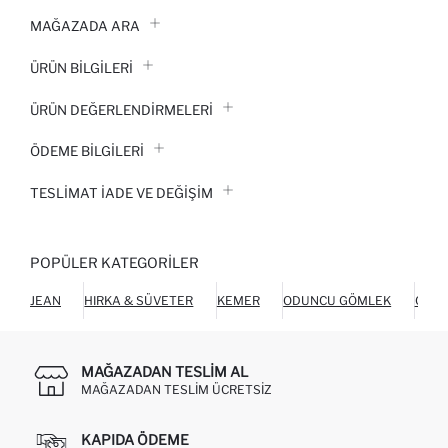
MAĞAZADA ARA
ÜRÜN BILGILERI
ÜRÜN DEĞERLENDİRMELERİ
ÖDEME BİLGİLERİ
TESLIMAT İADE VE DEĞIŞIM
POPÜLER KATEGORILER
JEAN
HIRKA & SÜVETER
KEMER
ODUNCU GÖMLEK
CHIN
MAĞAZADAN TESLIM AL
MAĞAZADAN TESLIM ÜCRETSIZ
KAPIDA ÖDEME