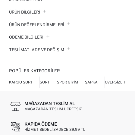
ÜRÜN BILGILERI
ÜRÜN DEĞERLENDİRMELERİ
ÖDEME BİLGİLERİ
TESLIMAT İADE VE DEĞIŞIM
POPÜLER KATEGORILER
KARGO ŞORT
ŞORT
SPOR GIYIM
ŞAPKA
OVERSIZE TIŞÖR
MAĞAZADAN TESLIM AL
MAĞAZADAN TESLIM ÜCRETSIZ
KAPIDA ÖDEME
HIZMET BEDELI SADECE 39,99 TL