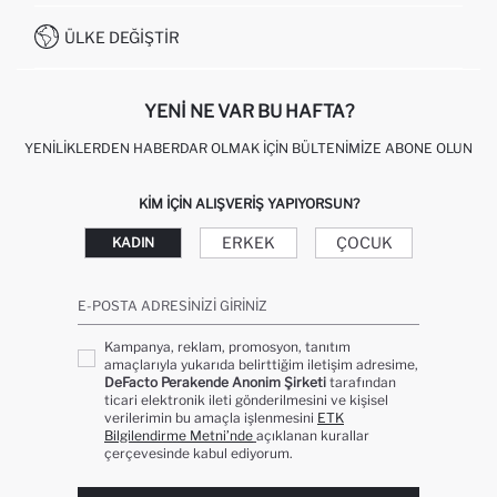
İŞLEM REHBERI
MÜŞTERI HIZMETLERI
0850 333 22 86
KAMPANYALAR
ÜLKE DEĞIŞTIR
KIŞISEL VERILERIN KORUNMASI VE GIZLILIK
YENI NE VAR BU HAFTA?
YENILIKLERDEN HABERDAR OLMAK İÇIN BÜLTENIMIZE ABONE OLUN
KIM IÇIN ALIŞVERIŞ YAPIYORSUN?
ERKEK
ÇOCUK
KADIN
E-POSTA ADRESINIZI GIRINIZ
Kampanya, reklam, promosyon, tanıtım
amaçlarıyla yukarıda belirttiğim iletişim adresime,
DeFacto Perakende Anonim Şirketi
tarafından
ticari elektronik ileti gönderilmesini ve kişisel
verilerimin bu amaçla işlenmesini
ETK
Bilgilendirme Metni’nde
açıklanan kurallar
çerçevesinde kabul ediyorum.