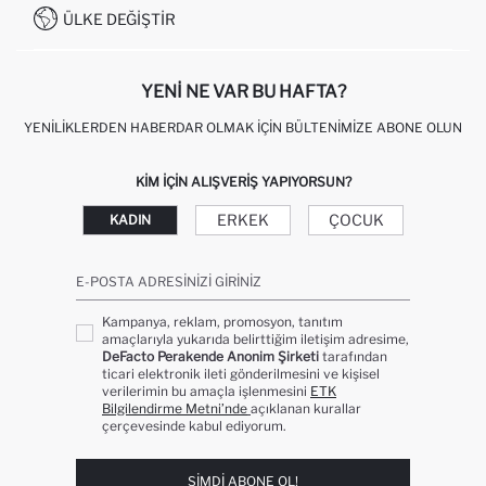
0850 333 22 86
KAMPANYALAR
ÜLKE DEĞIŞTIR
KIŞISEL VERILERIN KORUNMASI VE GIZLILIK
YENI NE VAR BU HAFTA?
YENILIKLERDEN HABERDAR OLMAK İÇIN BÜLTENIMIZE ABONE OLUN
KIM IÇIN ALIŞVERIŞ YAPIYORSUN?
ERKEK
ÇOCUK
KADIN
E-POSTA ADRESINIZI GIRINIZ
Kampanya, reklam, promosyon, tanıtım
amaçlarıyla yukarıda belirttiğim iletişim adresime,
DeFacto Perakende Anonim Şirketi
tarafından
ticari elektronik ileti gönderilmesini ve kişisel
verilerimin bu amaçla işlenmesini
ETK
Bilgilendirme Metni’nde
açıklanan kurallar
çerçevesinde kabul ediyorum.
ŞIMDI ABONE OL!