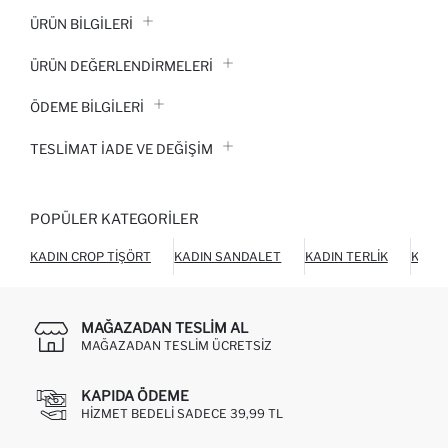
ÜRÜN BILGILERI
ÜRÜN DEĞERLENDİRMELERİ
ÖDEME BİLGİLERİ
TESLIMAT İADE VE DEĞIŞIM
POPÜLER KATEGORILER
KADIN CROP TIŞÖRT
KADIN SANDALET
KADIN TERLIK
KADIN
MAĞAZADAN TESLIM AL
MAĞAZADAN TESLIM ÜCRETSIZ
KAPIDA ÖDEME
HIZMET BEDELI SADECE 39,99 TL