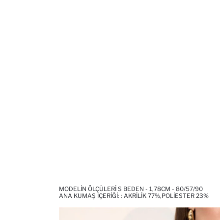
MODELIN ÖLÇÜLERI S BEDEN - 1,78CM - 80/57/90
ANA KUMAŞ İÇERIĞI: : AKRILIK 77%,POLIESTER 23%