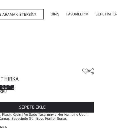
GIRIŞ
FAVORILERIM
SEPETIM
(0)
IT HIRKA
.99 TL
KRU
FAVORILERE EKLENDI
GELINCE HABER VER
SEPETE EKLENIYOR
SEPETE EKLENDI
SEPETE EKLE
a, Klasik Kesimi Ve Sade Tasarımıyla Her Kombine Uyum
Kumaşı Sayesinde Gün Boyu Konfor Sunar.
IRKA