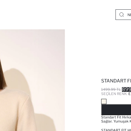
STANDART F
899
1499.99 TL
SEÇILEN RENK:
E
Standart Fit Hırk
Sağlar. Yumuşak 
STANDART FIT H