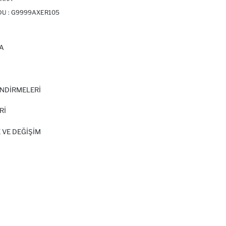
DU :
G9999AXER105
A
I
NDİRMELERİ
Rİ
 VE DEĞIŞIM