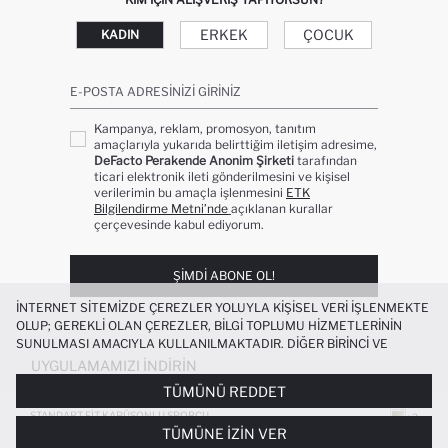
ERKEK
ÇOCUK
KADIN
E-POSTA ADRESINIZI GIRINIZ
Kampanya, reklam, promosyon, tanıtım
amaçlarıyla yukarıda belirttiğim iletişim adresime,
DeFacto Perakende Anonim Şirketi
tarafından
ticari elektronik ileti gönderilmesini ve kişisel
verilerimin bu amaçla işlenmesini
ETK
Bilgilendirme Metni’nde
açıklanan kurallar
çerçevesinde kabul ediyorum.
ŞIMDI ABONE OL!
İNTERNET SITEMIZDE ÇEREZLER YOLUYLA KIŞISEL VERI IŞLENMEKTE
OLUP; GEREKLI OLAN ÇEREZLER, BILGI TOPLUMU HIZMETLERININ
SUNULMASI AMACIYLA KULLANILMAKTADIR. DIĞER BIRINCI VE
ÜÇÜNCÜ TARAF ÇEREZLER ISE SIZE DAHA IYI BIR ALIŞVERIŞ
UYGULAMAMIZI İNDIRIN
DENEYIMI SUNULABILMESI, SITEMIZIN DAHA IŞLEVSEL KILINMASI VE
TÜMÜNÜ REDDET
KIŞISELLEŞTIRMESI VE AÇIK RIZA VERMENIZ HALINDE, SIZLERE
YÖNELIK PAZARLAMA FAALIYETLERININ YAPILMASI AMAÇLARIYLA
STANDART FIT KAPÜŞONLU SPORCU
+2
SWEATSHIRT
TÜMÜNE İZIN VER
SINIRLI OLARAK KULLANILACAKTIR. ÇEREZLERE DAIR TERCIHLERINIZI