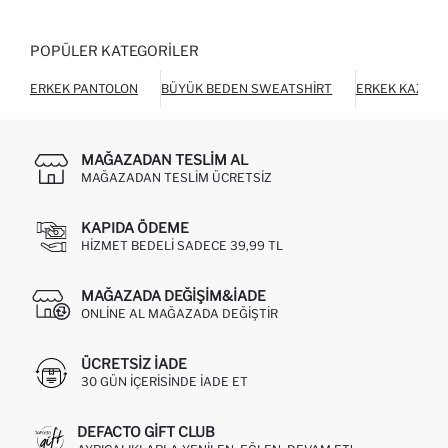
POPÜLER KATEGORILER
ERKEK PANTOLON
BÜYÜK BEDEN SWEATSHIRT
ERKEK KAZAK
MAĞAZADAN TESLIM AL
MAĞAZADAN TESLIM ÜCRETSIZ
KAPIDA ÖDEME
HIZMET BEDELI SADECE 39,99 TL
MAĞAZADA DEĞIŞIM&İADE
ONLINE AL MAĞAZADA DEĞIŞTIR
ÜCRETSIZ IADE
30 GÜN IÇERISINDE IADE ET
DEFACTO GIFT CLUB