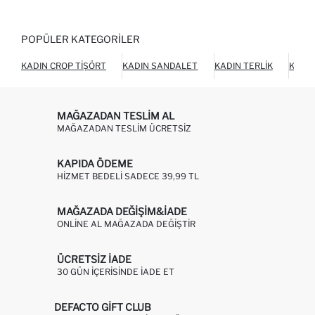
POPÜLER KATEGORILER
KADIN CROP TIŞÖRT
KADIN SANDALET
KADIN TERLIK
KADIN
MAĞAZADAN TESLIM AL
MAĞAZADAN TESLIM ÜCRETSIZ
KAPIDA ÖDEME
HIZMET BEDELI SADECE 39,99 TL
MAĞAZADA DEĞIŞIM&İADE
ONLINE AL MAĞAZADA DEĞIŞTIR
ÜCRETSIZ IADE
30 GÜN IÇERISINDE IADE ET
DEFACTO GIFT CLUB