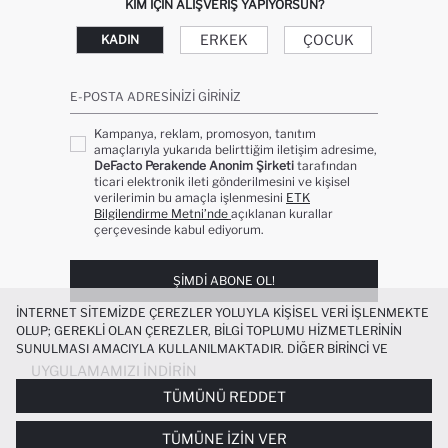
KIM IÇIN ALIŞVERIŞ YAPIYORSUN?
ERKEK
ÇOCUK
KADIN
E-POSTA ADRESINIZI GIRINIZ
Kampanya, reklam, promosyon, tanıtım
amaçlarıyla yukarıda belirttiğim iletişim adresime,
DeFacto Perakende Anonim Şirketi
tarafından
ticari elektronik ileti gönderilmesini ve kişisel
verilerimin bu amaçla işlenmesini
ETK
Bilgilendirme Metni’nde
açıklanan kurallar
çerçevesinde kabul ediyorum.
ŞIMDI ABONE OL!
İNTERNET SITEMIZDE ÇEREZLER YOLUYLA KIŞISEL VERI IŞLENMEKTE
OLUP; GEREKLI OLAN ÇEREZLER, BILGI TOPLUMU HIZMETLERININ
SUNULMASI AMACIYLA KULLANILMAKTADIR. DIĞER BIRINCI VE
ÜÇÜNCÜ TARAF ÇEREZLER ISE SIZE DAHA IYI BIR ALIŞVERIŞ
UYGULAMAMIZI İNDIRIN
DENEYIMI SUNULABILMESI, SITEMIZIN DAHA IŞLEVSEL KILINMASI VE
TÜMÜNÜ REDDET
KIŞISELLEŞTIRMESI VE AÇIK RIZA VERMENIZ HALINDE, SIZLERE
YÖNELIK PAZARLAMA FAALIYETLERININ YAPILMASI AMAÇLARIYLA
STANDART FIT KISA PAÇA MODAL ŞORT
+3
TÜMÜNE İZIN VER
SINIRLI OLARAK KULLANILACAKTIR. ÇEREZLERE DAIR TERCIHLERINIZI