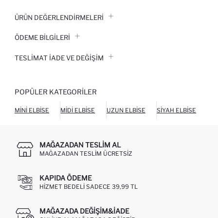
ÜRÜN DEĞERLENDİRMELERİ
ÖDEME BİLGİLERİ
TESLIMAT İADE VE DEĞIŞIM
POPÜLER KATEGORILER
MINI ELBISE
MIDI ELBISE
UZUN ELBISE
SIYAH ELBISE
BEY
MAĞAZADAN TESLIM AL
MAĞAZADAN TESLIM ÜCRETSIZ
KAPIDA ÖDEME
HIZMET BEDELI SADECE 39,99 TL
MAĞAZADA DEĞIŞIM&İADE