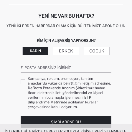
KIŞISEL VERILERIN KORUNMASI VE GIZLILIK
YENI NE VAR BU HAFTA?
YENILIKLERDEN HABERDAR OLMAK İÇIN BÜLTENIMIZE ABONE OLUN
KIM IÇIN ALIŞVERIŞ YAPIYORSUN?
ERKEK
ÇOCUK
KADIN
E-POSTA ADRESINIZI GIRINIZ
Kampanya, reklam, promosyon, tanıtım
amaçlarıyla yukarıda belirttiğim iletişim adresime,
DeFacto Perakende Anonim Şirketi
tarafından
ticari elektronik ileti gönderilmesini ve kişisel
verilerimin bu amaçla işlenmesini
ETK
Bilgilendirme Metni’nde
açıklanan kurallar
çerçevesinde kabul ediyorum.
ŞIMDI ABONE OL!
İNTERNET SITEMIZDE ÇEREZLER YOLUYLA KIŞISEL VERI IŞLENMEKTE