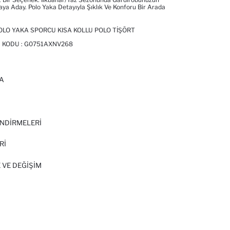
ya Aday. Polo Yaka Detayıyla Şıklık Ve Konforu Bir Arada
OLO YAKA SPORCU KISA KOLLU POLO TIŞÖRT
 KODU :
G0751AXNV268
A
I
NDİRMELERİ
Rİ
 VE DEĞIŞIM