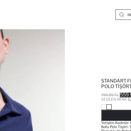
STANDART F
POLO TIŞÖR
559.
799.99 TL
SEÇILEN RENK:
L
Yetişkin Kadınlar
Kollu Polo Tişört
Pamuklu Ve Rahat