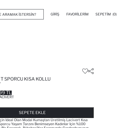
GIRIŞ
FAVORILERIM
SEPETIM
(0)
IT SPORCU KISA KOLLU
T
99 TL
ACIVERT
FAVORILERE EKLENDI
GELINCE HABER VER
SEPETE EKLENIYOR
SEPETE EKLENDI
SEPETE EKLE
 Için Ideal Olan Modal Kumaştan Üretilmiş Lacivert Kısa
. Sporcu Yaşam Tarzını Benimseyen Kadınlar Için %100
 Bir Seçenek. İlkbahar/Yaz Sezonunda Gardırobunuzun