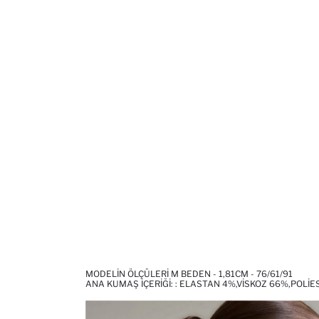
MODELIN ÖLÇÜLERI M BEDEN - 1,81CM - 76/61/91
ANA KUMAŞ İÇERIĞI: : ELASTAN 4%,VISKOZ 66%,POLI