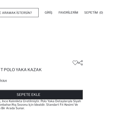
GIRIŞ
FAVORILERIM
SEPETIM
(0)
IT POLO YAKA KAZAK
IYAH
FAVORILERE EKLENDI
GELINCE HABER VER
SEPETE EKLENIYOR
SEPETE EKLENDI
SEPETE EKLE
 Ince Kalınlıkta Üretilmiştir. Polo Yaka Detaylarıyla Siyah
nbahar/kış Sezonu Için Idealdir. Standart Fıt Kesimi Ve
ğı Bir Arada Sunar.