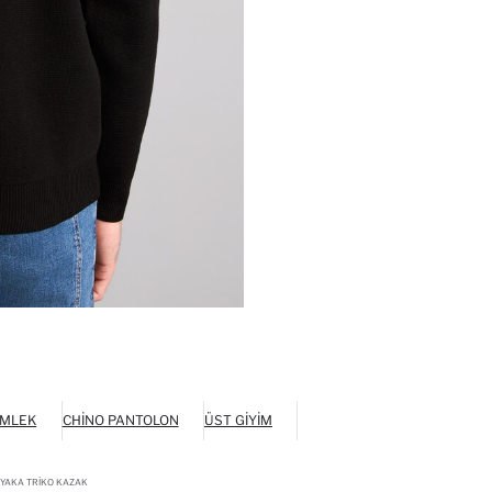
MLEK
CHINO PANTOLON
ÜST GIYIM
 YAKA TRIKO KAZAK