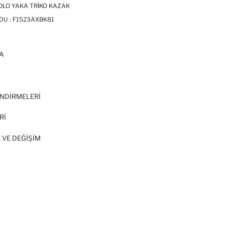
OLO YAKA TRIKO KAZAK
DU :
F1523AXBK81
A
I
NDİRMELERİ
Rİ
 VE DEĞIŞIM