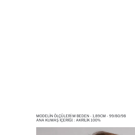
MODELIN ÖLÇÜLERI M BEDEN - 1,89CM - 99/80/98
ANA KUMAŞ İÇERIĞI: : AKRILIK 100%