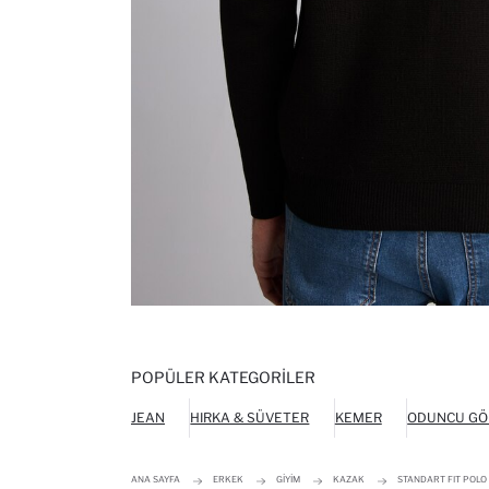
POPÜLER KATEGORILER
JEAN
HIRKA & SÜVETER
KEMER
ODUNCU GÖ
ANA SAYFA
ERKEK
GIYIM
KAZAK
STANDART FIT POLO