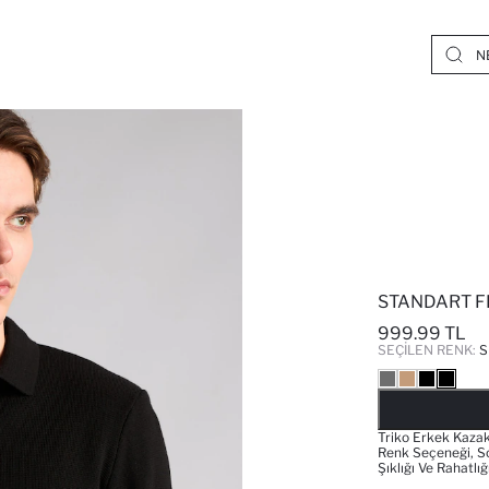
STANDART F
999.99 TL
SEÇILEN RENK:
S
Triko Erkek Kazak,
Renk Seçeneği, So
Şıklığı Ve Rahatlı