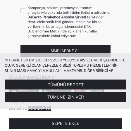
Kampanya, reklam, promosyon, tanıtım
amaçlarıyla yukarıda belirttiğim iletişim adresime,
DeFacto Perakende Anonim Şirketi
tarafından
ticari elektronik ileti gönderilmesini ve kişisel
verilerimin bu amaçla işlenmesini
ETK
Bilgilendirme Metni’nde
açıklanan kurallar
çerçevesinde kabul ediyorum.
ŞIMDI ABONE OL!
İNTERNET SITEMIZDE ÇEREZLER YOLUYLA KIŞISEL VERI IŞLENMEKTE
OLUP; GEREKLI OLAN ÇEREZLER, BILGI TOPLUMU HIZMETLERININ
SUNULMASI AMACIYLA KULLANILMAKTADIR. DIĞER BIRINCI VE
ÜÇÜNCÜ TARAF ÇEREZLER ISE SIZE DAHA IYI BIR ALIŞVERIŞ
UYGULAMAMIZI İNDIRIN
DENEYIMI SUNULABILMESI, SITEMIZIN DAHA IŞLEVSEL KILINMASI VE
TÜMÜNÜ REDDET
KIŞISELLEŞTIRMESI VE AÇIK RIZA VERMENIZ HALINDE, SIZLERE
YÖNELIK PAZARLAMA FAALIYETLERININ YAPILMASI AMAÇLARIYLA
TÜMÜNE İZIN VER
SINIRLI OLARAK KULLANILACAKTIR. ÇEREZLERE DAIR TERCIHLERINIZI
STRAIGHT FIT KALIN SWEATSHIRT
ÇEREZ TERCIHLERI
PANELI ARACILIĞIYLA HER ZAMAN YÖNETEBILIR,
KUMAŞI PANTOLON
ÇEREZLERLE ILGILI DAHA DETAYLI BILGIYE
ÇEREZ AYDINLATMA
359.99 TL
599.99 TL
POPÜLER KATEGORILER
METNI
’NDEN ULAŞABILIRSINIZ.
FAVORILERE EKLENDI
GELINCE HABER VER
SEPETE EKLENIYOR
SEPETE EKLENDI
KADIN MAYO
KADIN BEYAZ TIŞÖRT
SEPETE EKLE
BIKINI
ERKEK BEYAZ TIŞÖRT