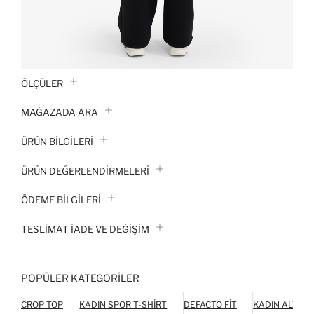
ÖLÇÜLER
MAĞAZADA ARA
ÜRÜN BILGILERI
ÜRÜN DEĞERLENDİRMELERİ
ÖDEME BİLGİLERİ
TESLIMAT İADE VE DEĞIŞIM
POPÜLER KATEGORILER
CROP TOP
KADIN SPOR T-SHIRT
DEFACTO FIT
KADIN ALT GI