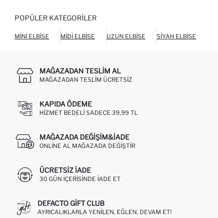
POPÜLER KATEGORILER
MINI ELBISE
MIDI ELBISE
UZUN ELBISE
SIYAH ELBISE
BEY
MAĞAZADAN TESLIM AL
MAĞAZADAN TESLIM ÜCRETSIZ
KAPIDA ÖDEME
HIZMET BEDELI SADECE 39,99 TL
MAĞAZADA DEĞIŞIM&İADE
ONLINE AL MAĞAZADA DEĞIŞTIR
ÜCRETSIZ IADE
30 GÜN IÇERISINDE IADE ET
DEFACTO GIFT CLUB
AYRICALIKLARLA YENILEN, EĞLEN, DEVAM ET!