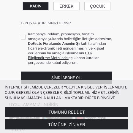
ERKEK
ÇOCUK
KADIN
E-POSTA ADRESINIZI GIRINIZ
Kampanya, reklam, promosyon, tanıtım
amaçlarıyla yukarıda belirttiğim iletişim adresime,
DeFacto Perakende Anonim Şirketi
tarafından
ticari elektronik ileti gönderilmesini ve kişisel
verilerimin bu amaçla işlenmesini
ETK
Bilgilendirme Metni’nde
açıklanan kurallar
çerçevesinde kabul ediyorum.
ŞIMDI ABONE OL!
İNTERNET SITEMIZDE ÇEREZLER YOLUYLA KIŞISEL VERI IŞLENMEKTE
OLUP; GEREKLI OLAN ÇEREZLER, BILGI TOPLUMU HIZMETLERININ
SUNULMASI AMACIYLA KULLANILMAKTADIR. DIĞER BIRINCI VE
ÜÇÜNCÜ TARAF ÇEREZLER ISE SIZE DAHA IYI BIR ALIŞVERIŞ
UYGULAMAMIZI İNDIRIN
DENEYIMI SUNULABILMESI, SITEMIZIN DAHA IŞLEVSEL KILINMASI VE
TÜMÜNÜ REDDET
KIŞISELLEŞTIRMESI VE AÇIK RIZA VERMENIZ HALINDE, SIZLERE
YÖNELIK PAZARLAMA FAALIYETLERININ YAPILMASI AMAÇLARIYLA
TÜMÜNE İZIN VER
SINIRLI OLARAK KULLANILACAKTIR. ÇEREZLERE DAIR TERCIHLERINIZI
ÇEREZ TERCIHLERI
PANELI ARACILIĞIYLA HER ZAMAN YÖNETEBILIR,
TÜL ELBISE