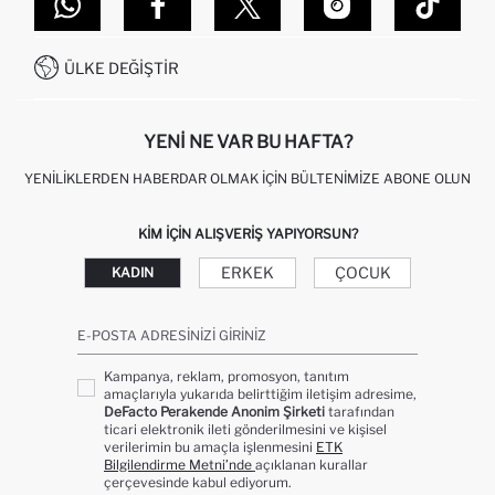
DEFACTO TEKNOLOJI
GIFT CLUB SIKÇA SORULAN SORULAR
İLETIŞIM FORMU
SITEMAP
İŞLEM REHBERI
MÜŞTERI HIZMETLERI
0850 333 22 86
KAMPANYALAR
ÜLKE DEĞIŞTIR
KIŞISEL VERILERIN KORUNMASI VE GIZLILIK
YENI NE VAR BU HAFTA?
YENILIKLERDEN HABERDAR OLMAK İÇIN BÜLTENIMIZE ABONE OLUN
KIM IÇIN ALIŞVERIŞ YAPIYORSUN?
ERKEK
ÇOCUK
KADIN
E-POSTA ADRESINIZI GIRINIZ
Kampanya, reklam, promosyon, tanıtım
amaçlarıyla yukarıda belirttiğim iletişim adresime,
DeFacto Perakende Anonim Şirketi
tarafından
ticari elektronik ileti gönderilmesini ve kişisel
verilerimin bu amaçla işlenmesini
ETK
Bilgilendirme Metni’nde
açıklanan kurallar
çerçevesinde kabul ediyorum.