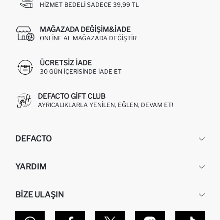
HIZMET BEDELI SADECE 39,99 TL
MAĞAZADA DEĞIŞIM&İADE
ONLINE AL MAĞAZADA DEĞIŞTIR
ÜCRETSIZ IADE
30 GÜN IÇERISINDE IADE ET
DEFACTO GIFT CLUB
AYRICALIKLARLA YENILEN, EĞLEN, DEVAM ET!
DEFACTO
KURUMSAL
YARDIM
HAKKIMIZDA
İNSAN KAYNAKLARI
SIKÇA SORULAN SORULAR
BIZE ULAŞIN
KURUMSAL SATIŞ
SIPARIŞIMI NASIL TAKIP EDERIM?
TOPTAN SATIŞ (WHOLESALE PARTNER)
NASIL İADE EDERIM?
MAĞAZALARIMIZ