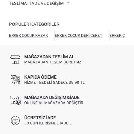
TESLIMAT İADE VE DEĞIŞIM
POPÜLER KATEGORILER
ERKEK ÇOCUK KAZAK
ERKEK ÇOCUK DERI CEKET
ERKEK ÇOCUK
MAĞAZADAN TESLIM AL
MAĞAZADAN TESLIM ÜCRETSIZ
KAPIDA ÖDEME
HIZMET BEDELI SADECE 39,99 TL
MAĞAZADA DEĞIŞIM&İADE
ONLINE AL MAĞAZADA DEĞIŞTIR
ÜCRETSIZ IADE
30 GÜN IÇERISINDE IADE ET