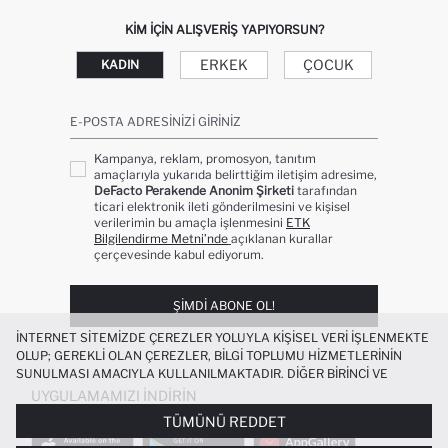
KIM IÇIN ALIŞVERIŞ YAPIYORSUN?
ERKEK
ÇOCUK
KADIN
E-POSTA ADRESINIZI GIRINIZ
Kampanya, reklam, promosyon, tanıtım
amaçlarıyla yukarıda belirttiğim iletişim adresime,
DeFacto Perakende Anonim Şirketi
tarafından
ticari elektronik ileti gönderilmesini ve kişisel
verilerimin bu amaçla işlenmesini
ETK
Bilgilendirme Metni’nde
açıklanan kurallar
çerçevesinde kabul ediyorum.
ŞIMDI ABONE OL!
İNTERNET SITEMIZDE ÇEREZLER YOLUYLA KIŞISEL VERI IŞLENMEKTE
OLUP; GEREKLI OLAN ÇEREZLER, BILGI TOPLUMU HIZMETLERININ
SUNULMASI AMACIYLA KULLANILMAKTADIR. DIĞER BIRINCI VE
ÜÇÜNCÜ TARAF ÇEREZLER ISE SIZE DAHA IYI BIR ALIŞVERIŞ
UYGULAMAMIZI İNDIRIN
DENEYIMI SUNULABILMESI, SITEMIZIN DAHA IŞLEVSEL KILINMASI VE
TÜMÜNÜ REDDET
KIŞISELLEŞTIRMESI VE AÇIK RIZA VERMENIZ HALINDE, SIZLERE
YÖNELIK PAZARLAMA FAALIYETLERININ YAPILMASI AMAÇLARIYLA