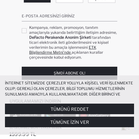
E-POSTA ADRESINIZI GIRINIZ
Kampanya, reklam, promosyon, tanıtım
amaçlarıyla yukarıda belirttiğim iletişim adresime,
DeFacto Perakende Anonim Şirketi
tarafından
ticari elektronik ileti gönderilmesini ve kişisel
verilerimin bu amaçla işlenmesini
ETK
Bilgilendirme Metni’nde
açıklanan kurallar
çerçevesinde kabul ediyorum.
ŞIMDI ABONE OL!
İNTERNET SITEMIZDE ÇEREZLER YOLUYLA KIŞISEL VERI IŞLENMEKTE
OLUP; GEREKLI OLAN ÇEREZLER, BILGI TOPLUMU HIZMETLERININ
SUNULMASI AMACIYLA KULLANILMAKTADIR. DIĞER BIRINCI VE
ÜÇÜNCÜ TARAF ÇEREZLER ISE SIZE DAHA IYI BIR ALIŞVERIŞ
UYGULAMAMIZI İNDIRIN
DENEYIMI SUNULABILMESI, SITEMIZIN DAHA IŞLEVSEL KILINMASI VE
TÜMÜNÜ REDDET
KIŞISELLEŞTIRMESI VE AÇIK RIZA VERMENIZ HALINDE, SIZLERE
YÖNELIK PAZARLAMA FAALIYETLERININ YAPILMASI AMAÇLARIYLA
TÜMÜNE İZIN VER
SINIRLI OLARAK KULLANILACAKTIR. ÇEREZLERE DAIR TERCIHLERINIZI
ÇEREZ TERCIHLERI
PANELI ARACILIĞIYLA HER ZAMAN YÖNETEBILIR,
SU GEÇIRMEZ MONT ERKEK BEBEK
+1
ÇEREZLERLE ILGILI DAHA DETAYLI BILGIYE
ÇEREZ AYDINLATMA
1599.99 TL
POPÜLER KATEGORILER
METNI
’NDEN ULAŞABILIRSINIZ.