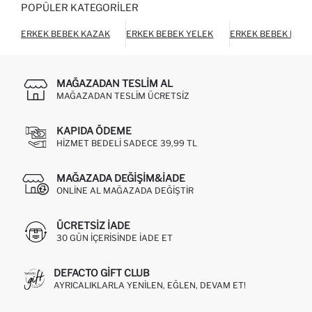
POPÜLER KATEGORILER
ERKEK BEBEK KAZAK
ERKEK BEBEK YELEK
ERKEK BEBEK PAN
MAĞAZADAN TESLIM AL
MAĞAZADAN TESLIM ÜCRETSIZ
KAPIDA ÖDEME
HIZMET BEDELI SADECE 39,99 TL
MAĞAZADA DEĞIŞIM&İADE
ONLINE AL MAĞAZADA DEĞIŞTIR
ÜCRETSIZ IADE
30 GÜN IÇERISINDE IADE ET
DEFACTO GIFT CLUB
AYRICALIKLARLA YENILEN, EĞLEN, DEVAM ET!