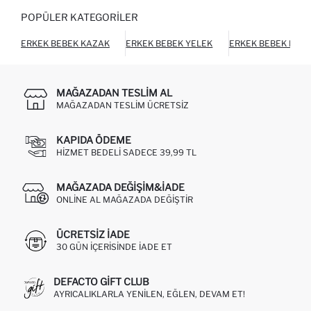
POPÜLER KATEGORILER
ERKEK BEBEK KAZAK
ERKEK BEBEK YELEK
ERKEK BEBEK PAN
MAĞAZADAN TESLIM AL
MAĞAZADAN TESLIM ÜCRETSIZ
KAPIDA ÖDEME
HIZMET BEDELI SADECE 39,99 TL
MAĞAZADA DEĞIŞIM&İADE
ONLINE AL MAĞAZADA DEĞIŞTIR
ÜCRETSIZ IADE
30 GÜN IÇERISINDE IADE ET
DEFACTO GIFT CLUB
AYRICALIKLARLA YENILEN, EĞLEN, DEVAM ET!