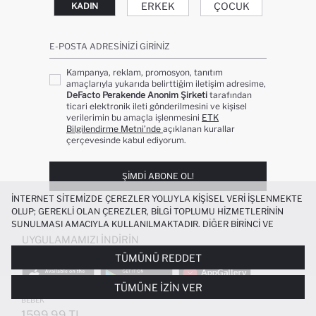
ERKEK
ÇOCUK
KADIN
E-POSTA ADRESINIZI GIRINIZ
Kampanya, reklam, promosyon, tanıtım
amaçlarıyla yukarıda belirttiğim iletişim adresime,
DeFacto Perakende Anonim Şirketi
tarafından
ticari elektronik ileti gönderilmesini ve kişisel
verilerimin bu amaçla işlenmesini
ETK
Bilgilendirme Metni’nde
açıklanan kurallar
çerçevesinde kabul ediyorum.
ŞIMDI ABONE OL!
İNTERNET SITEMIZDE ÇEREZLER YOLUYLA KIŞISEL VERI IŞLENMEKTE
OLUP; GEREKLI OLAN ÇEREZLER, BILGI TOPLUMU HIZMETLERININ
SUNULMASI AMACIYLA KULLANILMAKTADIR. DIĞER BIRINCI VE
ÜÇÜNCÜ TARAF ÇEREZLER ISE SIZE DAHA IYI BIR ALIŞVERIŞ
UYGULAMAMIZI İNDIRIN
DENEYIMI SUNULABILMESI, SITEMIZIN DAHA IŞLEVSEL KILINMASI VE
TÜMÜNÜ REDDET
KIŞISELLEŞTIRMESI VE AÇIK RIZA VERMENIZ HALINDE, SIZLERE
YÖNELIK PAZARLAMA FAALIYETLERININ YAPILMASI AMAÇLARIYLA
TÜMÜNE İZIN VER
SINIRLI OLARAK KULLANILACAKTIR. ÇEREZLERE DAIR TERCIHLERINIZI
SU GEÇIRMEZ ŞIŞME YELEK ERKEK
+1
ÇEREZ TERCIHLERI
PANELI ARACILIĞIYLA HER ZAMAN YÖNETEBILIR,
BEBEK
ÇEREZLERLE ILGILI DAHA DETAYLI BILGIYE
ÇEREZ AYDINLATMA
1599.99 TL