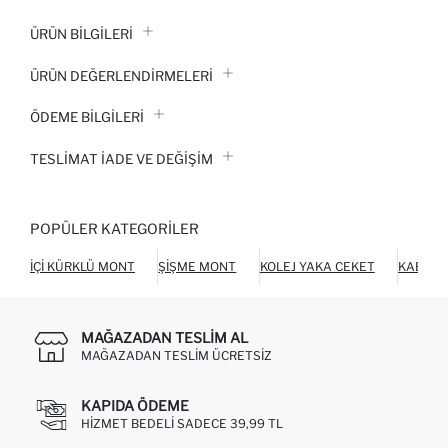
ÜRÜN BILGILERI
ÜRÜN DEĞERLENDİRMELERİ
ÖDEME BİLGİLERİ
TESLIMAT İADE VE DEĞIŞIM
POPÜLER KATEGORILER
İÇI KÜRKLÜ MONT
ŞIŞME MONT
KOLEJ YAKA CEKET
KABAN
MAĞAZADAN TESLIM AL
MAĞAZADAN TESLIM ÜCRETSIZ
KAPIDA ÖDEME
HIZMET BEDELI SADECE 39,99 TL