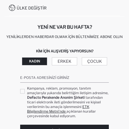
MÜŞTERI HIZMETLERI
0850 333 22 86
KAMPANYALAR
ÜLKE DEĞIŞTIR
KIŞISEL VERILERIN KORUNMASI VE GIZLILIK
YENI NE VAR BU HAFTA?
YENILIKLERDEN HABERDAR OLMAK İÇIN BÜLTENIMIZE ABONE OLUN
KIM IÇIN ALIŞVERIŞ YAPIYORSUN?
ERKEK
ÇOCUK
KADIN
E-POSTA ADRESINIZI GIRINIZ
Kampanya, reklam, promosyon, tanıtım
amaçlarıyla yukarıda belirttiğim iletişim adresime,
DeFacto Perakende Anonim Şirketi
tarafından
ticari elektronik ileti gönderilmesini ve kişisel
verilerimin bu amaçla işlenmesini
ETK
Bilgilendirme Metni’nde
açıklanan kurallar
çerçevesinde kabul ediyorum.