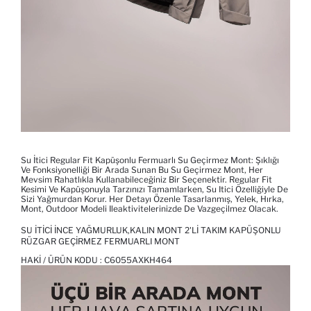
Su İtici Regular Fit Kapüşonlu Fermuarlı Su Geçirmez Mont: Şıklığı
Ve Fonksiyonelliği Bir Arada Sunan Bu Su Geçirmez Mont, Her
Mevsim Rahatlıkla Kullanabileceğiniz Bir Seçenektir. Regular Fit
Kesimi Ve Kapüşonuyla Tarzınızı Tamamlarken, Su Itici Özelliğiyle De
Sizi Yağmurdan Korur. Her Detayı Özenle Tasarlanmış, Yelek, Hırka,
Mont, Outdoor Modeli Ileaktivitelerinizde De Vazgeçilmez Olacak.
SU İTICI İNCE YAĞMURLUK,KALIN MONT 2'LI TAKIM KAPÜŞONLU
RÜZGAR GEÇIRMEZ FERMUARLI MONT
HAKI / ÜRÜN KODU :
C6055AXKH464