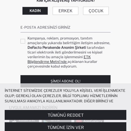
KIM IÇIN ALIŞVERIŞ YAPIYORSUN?
ERKEK
ÇOCUK
KADIN
E-POSTA ADRESINIZI GIRINIZ
Kampanya, reklam, promosyon, tanıtım
amaçlarıyla yukarıda belirttiğim iletişim adresime,
DeFacto Perakende Anonim Şirketi
tarafından
ticari elektronik ileti gönderilmesini ve kişisel
verilerimin bu amaçla işlenmesini
ETK
Bilgilendirme Metni’nde
açıklanan kurallar
çerçevesinde kabul ediyorum.
ŞIMDI ABONE OL!
İNTERNET SITEMIZDE ÇEREZLER YOLUYLA KIŞISEL VERI IŞLENMEKTE
OLUP; GEREKLI OLAN ÇEREZLER, BILGI TOPLUMU HIZMETLERININ
SUNULMASI AMACIYLA KULLANILMAKTADIR. DIĞER BIRINCI VE
ÜÇÜNCÜ TARAF ÇEREZLER ISE SIZE DAHA IYI BIR ALIŞVERIŞ
UYGULAMAMIZI İNDIRIN
DENEYIMI SUNULABILMESI, SITEMIZIN DAHA IŞLEVSEL KILINMASI VE
TÜMÜNÜ REDDET
KIŞISELLEŞTIRMESI VE AÇIK RIZA VERMENIZ HALINDE, SIZLERE
YÖNELIK PAZARLAMA FAALIYETLERININ YAPILMASI AMAÇLARIYLA
TÜMÜNE İZIN VER
SINIRLI OLARAK KULLANILACAKTIR. ÇEREZLERE DAIR TERCIHLERINIZI
SU İTICI KAPÜŞONLU FERMUARLI CEPLI
+5