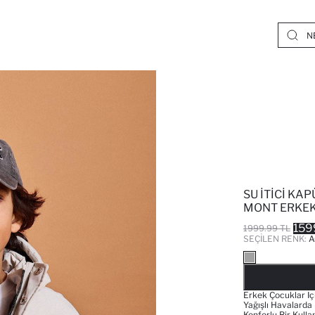
SU İTICI KA
MONT ERKE
159
1999.99 TL
SEÇILEN RENK:
A
Erkek Çocuklar Iç
Yağışlı Havalarda
Konforlu Bir Kull