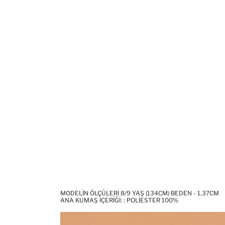
MODELIN ÖLÇÜLERI 8/9 YAŞ (134CM) BEDEN - 1,37CM
ANA KUMAŞ İÇERIĞI: : POLIESTER 100%