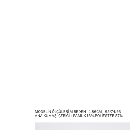
MODELIN ÖLÇÜLERI M BEDEN - 1,86CM - 95/74/93
ANA KUMAŞ İÇERIĞI: : PAMUK 13%,POLIESTER 87%