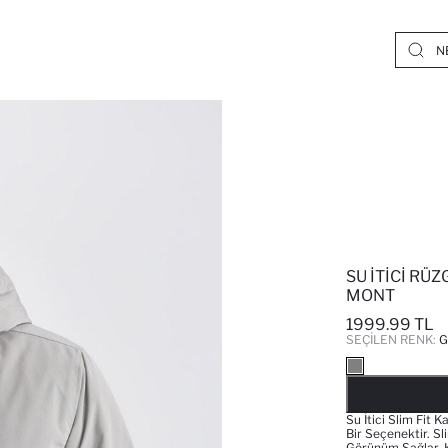
SU İTICI RÜ
MONT
1999.99 TL
SEÇILEN RENK:
G
Su İtici Slim Fit 
Bir Seçenektir. S
Görünüm Sağlar. 