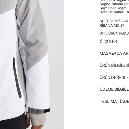
Sağlar. Ribana Det
Sayesinde Yağmurl
Hem De Rahat Etme
SU İTICI RÜZGA
RIBANA MONT
GRI / ÜRÜN KODU
ÖLÇÜLER
MAĞAZADA AR
ÜRÜN BILGILER
ÜRÜN DEĞERLE
ÖDEME BİLGİLE
TESLIMAT İADE