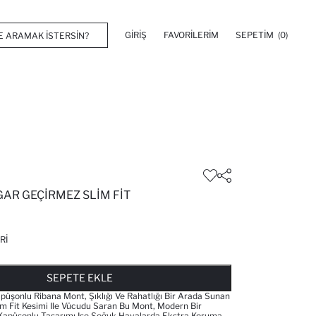
GIRIŞ
FAVORILERIM
SEPETIM
(0)
ZGAR GEÇIRMEZ SLIM FIT
RI
FAVORILERE EKLENDI
GELINCE HABER VER
SEPETE EKLENIYOR
SEPETE EKLENDI
SEPETE EKLE
Kapüşonlu Ribana Mont, Şıklığı Ve Rahatlığı Bir Arada Sunan
lim Fit Kesimi Ile Vücudu Saran Bu Mont, Modern Bir
Kapüşonlu Tasarımı Ise Soğuk Havalarda Ekstra Koruma