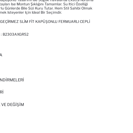
ayları Ise Montun Şıklığını Tamamlar. Su Itici Özelliği
u Günlerde Bile Sizi Kuru Tutar. Hem Stil Sahibi Olmak
k Isteyenler Için Ideal Bir Seçimdir.
R GEÇIRMEZ SLIM FIT KAPÜŞONLU FERMUARLI CEPLI
 :
B2303AXGR52
A
I
NDİRMELERİ
Rİ
 VE DEĞIŞIM