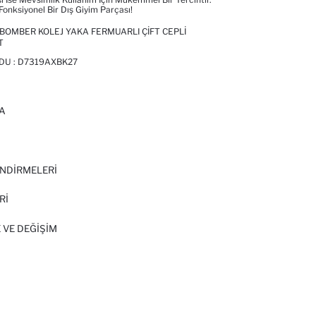
nksiyonel Bir Dış Giyim Parçası!
IT BOMBER KOLEJ YAKA FERMUARLI ÇIFT CEPLI
T
DU :
D7319AXBK27
A
I
NDİRMELERİ
Rİ
 VE DEĞIŞIM