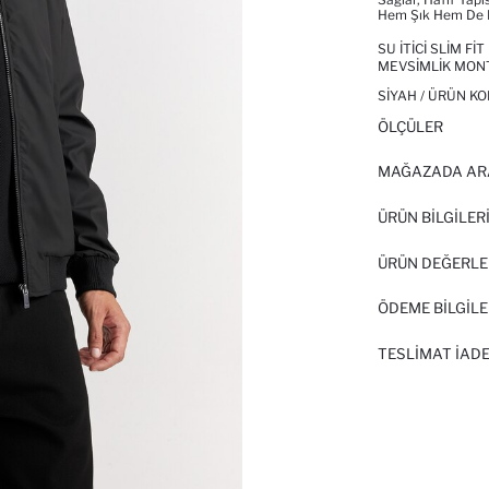
Hem Şık Hem De Fo
SU İTICI SLIM F
MEVSIMLIK MON
SIYAH / ÜRÜN KO
ÖLÇÜLER
MAĞAZADA AR
ÜRÜN BILGILER
ÜRÜN DEĞERLE
ÖDEME BİLGİLE
TESLIMAT İADE