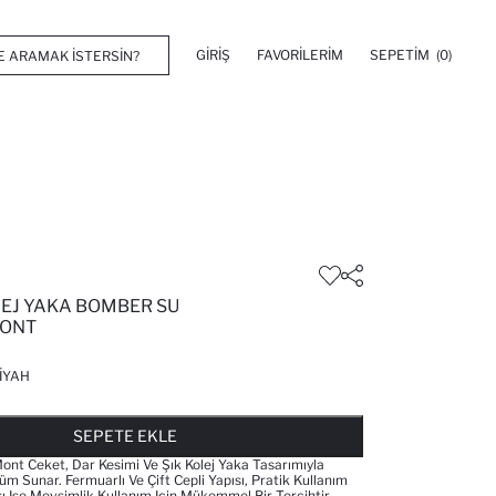
GIRIŞ
FAVORILERIM
SEPETIM
(0)
LEJ YAKA BOMBER SU
MONT
IYAH
FAVORILERE EKLENDI
GELINCE HABER VER
SEPETE EKLENIYOR
SEPETE EKLENDI
SEPETE EKLE
ont Ceket, Dar Kesimi Ve Şık Kolej Yaka Tasarımıyla
m Sunar. Fermuarlı Ve Çift Cepli Yapısı, Pratik Kullanım
sı Ise Mevsimlik Kullanım Için Mükemmel Bir Tercihtir.