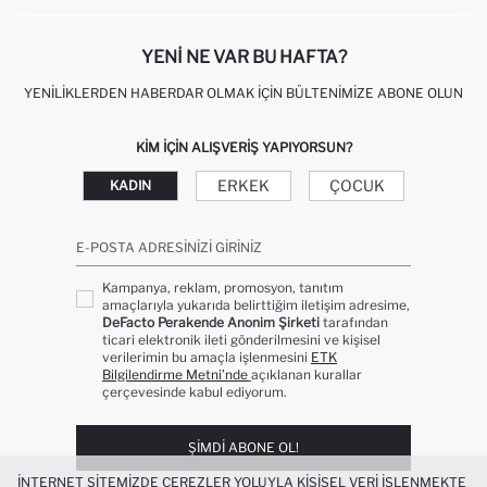
KIŞISEL VERILERIN KORUNMASI VE GIZLILIK
YENI NE VAR BU HAFTA?
YENILIKLERDEN HABERDAR OLMAK İÇIN BÜLTENIMIZE ABONE OLUN
KIM IÇIN ALIŞVERIŞ YAPIYORSUN?
ERKEK
ÇOCUK
KADIN
E-POSTA ADRESINIZI GIRINIZ
Kampanya, reklam, promosyon, tanıtım
amaçlarıyla yukarıda belirttiğim iletişim adresime,
DeFacto Perakende Anonim Şirketi
tarafından
ticari elektronik ileti gönderilmesini ve kişisel
verilerimin bu amaçla işlenmesini
ETK
Bilgilendirme Metni’nde
açıklanan kurallar
çerçevesinde kabul ediyorum.
ŞIMDI ABONE OL!
İNTERNET SITEMIZDE ÇEREZLER YOLUYLA KIŞISEL VERI IŞLENMEKTE