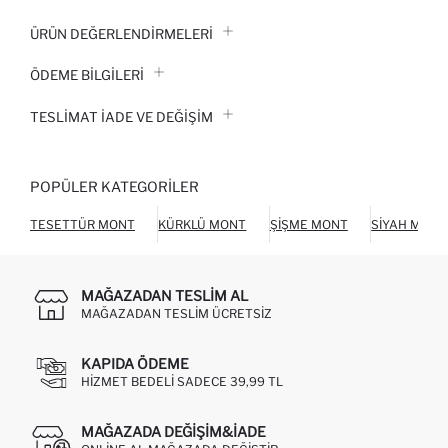
ÜRÜN DEĞERLENDİRMELERİ
ÖDEME BİLGİLERİ
TESLIMAT İADE VE DEĞIŞIM
POPÜLER KATEGORILER
TESETTÜR MONT
KÜRKLÜ MONT
ŞIŞME MONT
SIYAH MONT
MAĞAZADAN TESLIM AL
MAĞAZADAN TESLIM ÜCRETSIZ
KAPIDA ÖDEME
HIZMET BEDELI SADECE 39,99 TL
MAĞAZADA DEĞIŞIM&İADE