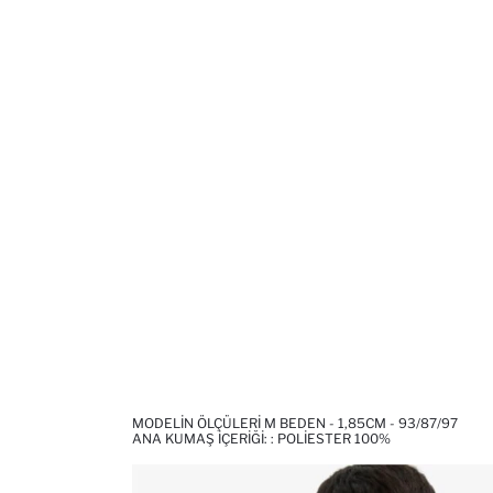
MODELIN ÖLÇÜLERI M BEDEN - 1,85CM - 93/87/97
ANA KUMAŞ İÇERIĞI: : POLIESTER 100%