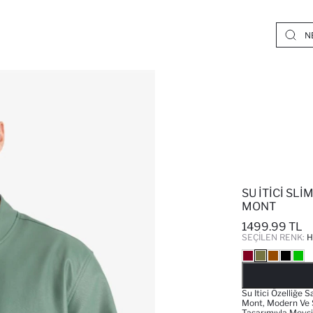
SU İTICI SLI
MONT
1499.99 TL
SEÇILEN RENK:
H
Su Itici Özelliğe 
Mont, Modern Ve Ş
Tasarımıyla Mevsi