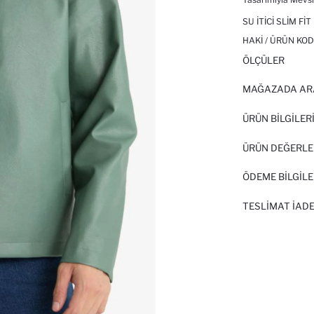
SU İTICI SLIM F
HAKI / ÜRÜN KOD
ÖLÇÜLER
MAĞAZADA AR
ÜRÜN BILGILER
ÜRÜN DEĞERLE
ÖDEME BİLGİLE
TESLIMAT İADE