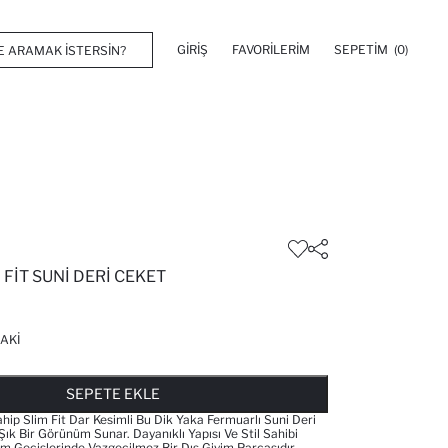
GIRIŞ
FAVORILERIM
SEPETIM
(0)
M FIT SUNI DERI CEKET
AKI
FAVORILERE EKLENDI
GELINCE HABER VER
SEPETE EKLENIYOR
SEPETE EKLENDI
SEPETE EKLE
Sahip Slim Fit Dar Kesimli Bu Dik Yaka Fermuarlı Suni Deri
ık Bir Görünüm Sunar. Dayanıklı Yapısı Ve Stil Sahibi
m Geçişlerinde Vazgeçilmez Bir Dış Giyim Parçasıdır.