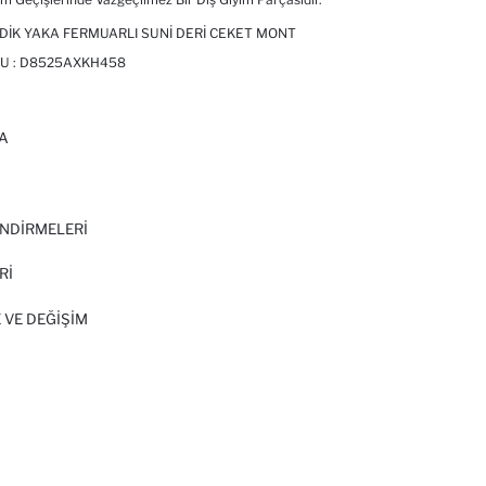
IT DIK YAKA FERMUARLI SUNI DERI CEKET MONT
U :
D8525AXKH458
A
I
NDİRMELERİ
Rİ
 VE DEĞIŞIM