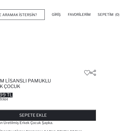
GIRIŞ
FAVORILERIM
SEPETIM
(0)
IM LISANSLI PAMUKLU
K ÇOCUK
99 TL
IYAH
FAVORILERE EKLENDI
GELINCE HABER VER
SEPETE EKLENIYOR
SEPETE EKLENDI
SEPETE EKLE
 Üretilmiş Erkek Çocuk Şapka.