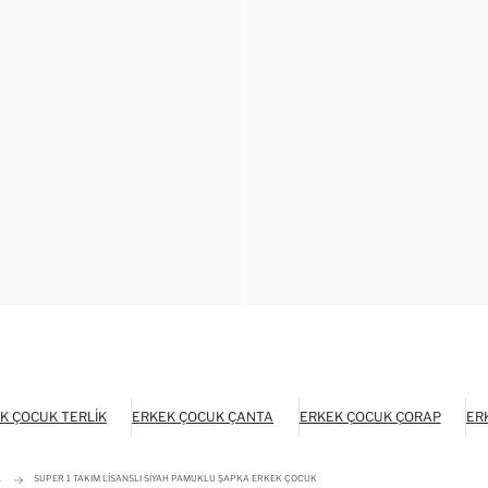
K ÇOCUK TERLIK
ERKEK ÇOCUK ÇANTA
ERKEK ÇOCUK ÇORAP
ER
A
SUPER 1 TAKIM LISANSLI SIYAH PAMUKLU ŞAPKA ERKEK ÇOCUK