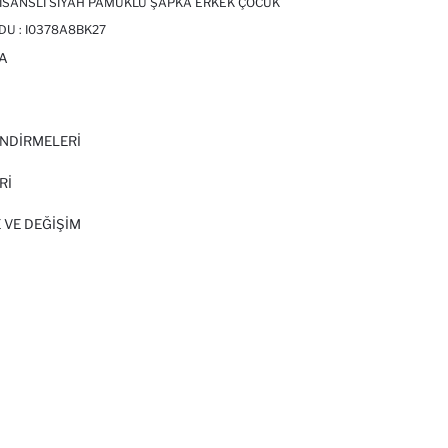
LISANSLI SIYAH PAMUKLU ŞAPKA ERKEK ÇOCUK
DU :
I0378A8BK27
A
I
NDİRMELERİ
Rİ
 VE DEĞIŞIM