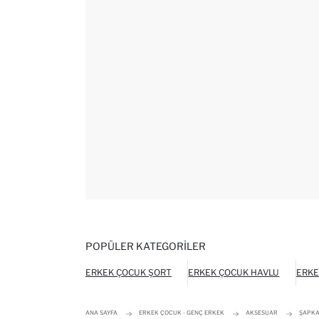
POPÜLER KATEGORILER
ERKEK ÇOCUK ŞORT
ERKEK ÇOCUK HAVLU
ERKE
ANA SAYFA
ERKEK ÇOCUK - GENÇ ERKEK
AKSESUAR
ŞAPK