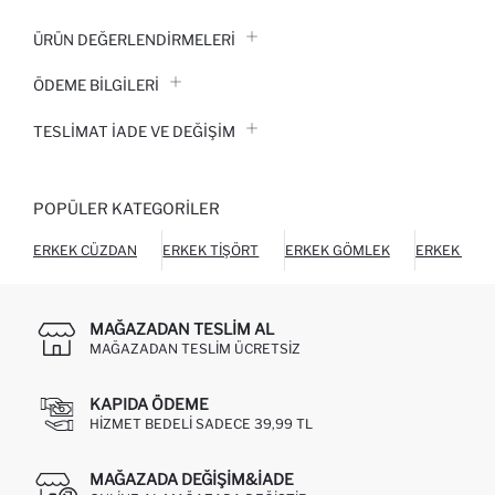
ÜRÜN DEĞERLENDİRMELERİ
ÖDEME BİLGİLERİ
TESLIMAT İADE VE DEĞIŞIM
POPÜLER KATEGORILER
ERKEK CÜZDAN
ERKEK TIŞÖRT
ERKEK GÖMLEK
ERKEK HIR
MAĞAZADAN TESLIM AL
MAĞAZADAN TESLIM ÜCRETSIZ
KAPIDA ÖDEME
HIZMET BEDELI SADECE 39,99 TL
MAĞAZADA DEĞIŞIM&İADE