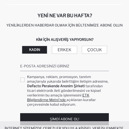
KIŞISEL VERILERIN KORUNMASI VE GIZLILIK
YENI NE VAR BU HAFTA?
YENILIKLERDEN HABERDAR OLMAK İÇIN BÜLTENIMIZE ABONE OLUN
KIM IÇIN ALIŞVERIŞ YAPIYORSUN?
ERKEK
ÇOCUK
KADIN
E-POSTA ADRESINIZI GIRINIZ
Kampanya, reklam, promosyon, tanıtım
amaçlarıyla yukarıda belirttiğim iletişim adresime,
DeFacto Perakende Anonim Şirketi
tarafından
ticari elektronik ileti gönderilmesini ve kişisel
verilerimin bu amaçla işlenmesini
ETK
Bilgilendirme Metni’nde
açıklanan kurallar
çerçevesinde kabul ediyorum.
ŞIMDI ABONE OL!
İNTERNET SITEMIZDE ÇEREZLER YOLUYLA KIŞISEL VERI IŞLENMEKTE