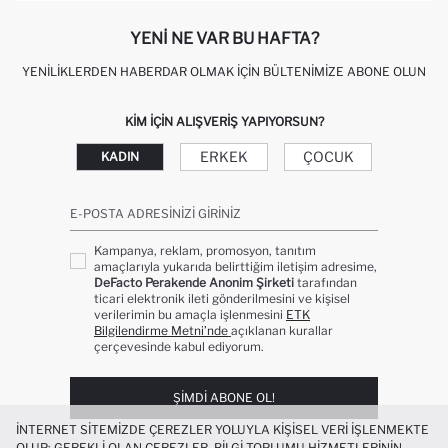
YENI NE VAR BU HAFTA?
YENILIKLERDEN HABERDAR OLMAK İÇIN BÜLTENIMIZE ABONE OLUN
KIM IÇIN ALIŞVERIŞ YAPIYORSUN?
ERKEK
ÇOCUK
KADIN
E-POSTA ADRESINIZI GIRINIZ
Kampanya, reklam, promosyon, tanıtım
amaçlarıyla yukarıda belirttiğim iletişim adresime,
DeFacto Perakende Anonim Şirketi
tarafından
ticari elektronik ileti gönderilmesini ve kişisel
verilerimin bu amaçla işlenmesini
ETK
Bilgilendirme Metni’nde
açıklanan kurallar
çerçevesinde kabul ediyorum.
ŞIMDI ABONE OL!
İNTERNET SITEMIZDE ÇEREZLER YOLUYLA KIŞISEL VERI IŞLENMEKTE
OLUP; GEREKLI OLAN ÇEREZLER, BILGI TOPLUMU HIZMETLERININ