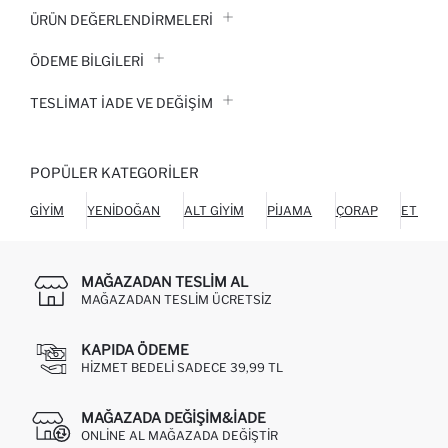
ÜRÜN DEĞERLENDİRMELERİ
ÖDEME BİLGİLERİ
TESLIMAT İADE VE DEĞIŞIM
POPÜLER KATEGORILER
GIYIM
YENIDOĞAN
ALT GIYIM
PIJAMA
ÇORAP
ETEK
MAĞAZADAN TESLIM AL
MAĞAZADAN TESLIM ÜCRETSIZ
KAPIDA ÖDEME
HIZMET BEDELI SADECE 39,99 TL
MAĞAZADA DEĞIŞIM&İADE
ONLINE AL MAĞAZADA DEĞIŞTIR