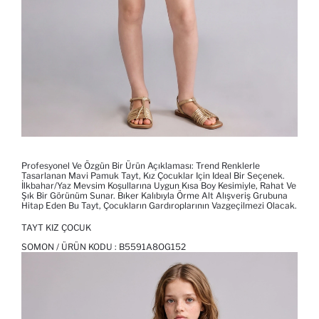
Profesyonel Ve Özgün Bir Ürün Açıklaması: Trend Renklerle
Tasarlanan Mavi Pamuk Tayt, Kız Çocuklar Için Ideal Bir Seçenek.
İlkbahar/Yaz Mevsim Koşullarına Uygun Kısa Boy Kesimiyle, Rahat Ve
Şık Bir Görünüm Sunar. Bıker Kalıbıyla Örme Alt Alışveriş Grubuna
Hitap Eden Bu Tayt, Çocukların Gardıroplarının Vazgeçilmezi Olacak.
TAYT KIZ ÇOCUK
SOMON / ÜRÜN KODU :
B5591A8OG152