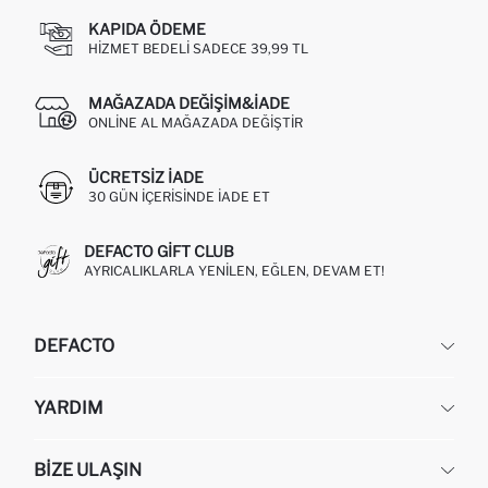
KAPIDA ÖDEME
HIZMET BEDELI SADECE 39,99 TL
MAĞAZADA DEĞIŞIM&İADE
ONLINE AL MAĞAZADA DEĞIŞTIR
ÜCRETSIZ IADE
30 GÜN IÇERISINDE IADE ET
DEFACTO GIFT CLUB
AYRICALIKLARLA YENILEN, EĞLEN, DEVAM ET!
DEFACTO
KURUMSAL
YARDIM
HAKKIMIZDA
İNSAN KAYNAKLARI
SIKÇA SORULAN SORULAR
BIZE ULAŞIN
KURUMSAL SATIŞ
SIPARIŞIMI NASIL TAKIP EDERIM?