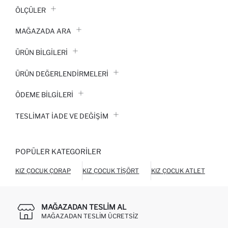
ÖLÇÜLER
MAĞAZADA ARA
ÜRÜN BILGILERI
ÜRÜN DEĞERLENDİRMELERİ
ÖDEME BİLGİLERİ
TESLIMAT İADE VE DEĞIŞIM
POPÜLER KATEGORILER
KIZ ÇOCUK ÇORAP
KIZ ÇOCUK TIŞÖRT
KIZ ÇOCUK ATLET
KIZ
MAĞAZADAN TESLIM AL
MAĞAZADAN TESLIM ÜCRETSIZ