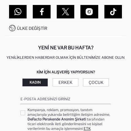
TOPTAN SATIŞ (WHOLESALE PARTNER)
NASIL İADE EDERIM?
MAĞAZALARIMIZ
DEFACTO TEKNOLOJI
GIFT CLUB SIKÇA SORULAN SORULAR
İLETIŞIM FORMU
SITEMAP
İŞLEM REHBERI
MÜŞTERI HIZMETLERI
0850 333 22 86
KAMPANYALAR
ÜLKE DEĞIŞTIR
KIŞISEL VERILERIN KORUNMASI VE GIZLILIK
YENI NE VAR BU HAFTA?
YENILIKLERDEN HABERDAR OLMAK İÇIN BÜLTENIMIZE ABONE OLUN
KIM IÇIN ALIŞVERIŞ YAPIYORSUN?
ERKEK
ÇOCUK
KADIN
E-POSTA ADRESINIZI GIRINIZ
Kampanya, reklam, promosyon, tanıtım
amaçlarıyla yukarıda belirttiğim iletişim adresime,
DeFacto Perakende Anonim Şirketi
tarafından
ticari elektronik ileti gönderilmesini ve kişisel
verilerimin bu amaçla işlenmesini
ETK