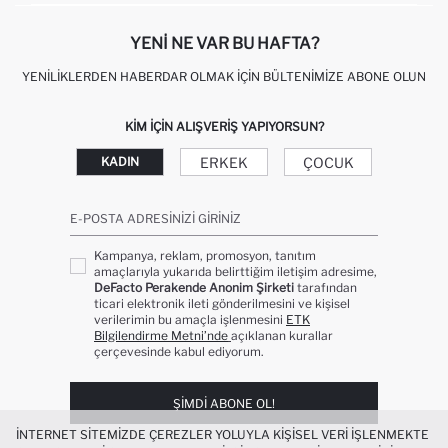
YENI NE VAR BU HAFTA?
YENILIKLERDEN HABERDAR OLMAK İÇIN BÜLTENIMIZE ABONE OLUN
KIM IÇIN ALIŞVERIŞ YAPIYORSUN?
ERKEK
ÇOCUK
KADIN
E-POSTA ADRESINIZI GIRINIZ
Kampanya, reklam, promosyon, tanıtım
amaçlarıyla yukarıda belirttiğim iletişim adresime,
DeFacto Perakende Anonim Şirketi
tarafından
ticari elektronik ileti gönderilmesini ve kişisel
verilerimin bu amaçla işlenmesini
ETK
Bilgilendirme Metni’nde
açıklanan kurallar
çerçevesinde kabul ediyorum.
ŞIMDI ABONE OL!
İNTERNET SITEMIZDE ÇEREZLER YOLUYLA KIŞISEL VERI IŞLENMEKTE