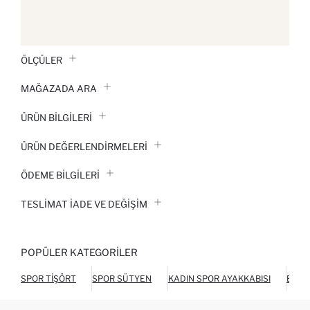
ÖLÇÜLER
MAĞAZADA ARA
ÜRÜN BILGILERI
ÜRÜN DEĞERLENDİRMELERİ
ÖDEME BİLGİLERİ
TESLIMAT İADE VE DEĞIŞIM
POPÜLER KATEGORILER
SPOR TIŞÖRT
SPOR SÜTYEN
KADIN SPOR AYAKKABISI
BIKE