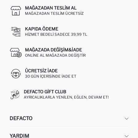
MAĞAZADAN TESLIM AL
MAĞAZADAN TESLIM ÜCRETSIZ
KAPIDA ÖDEME
HIZMET BEDELI SADECE 39,99 TL
MAĞAZADA DEĞIŞIM&İADE
ONLINE AL MAĞAZADA DEĞIŞTIR
ÜCRETSIZ IADE
30 GÜN IÇERISINDE IADE ET
DEFACTO GIFT CLUB
AYRICALIKLARLA YENILEN, EĞLEN, DEVAM ET!
DEFACTO
KURUMSAL
YARDIM
HAKKIMIZDA