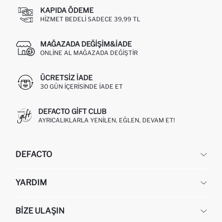
KAPIDA ÖDEME
HIZMET BEDELI SADECE 39,99 TL
MAĞAZADA DEĞIŞIM&İADE
ONLINE AL MAĞAZADA DEĞIŞTIR
ÜCRETSIZ IADE
30 GÜN IÇERISINDE IADE ET
DEFACTO GIFT CLUB
AYRICALIKLARLA YENILEN, EĞLEN, DEVAM ET!
DEFACTO
KURUMSAL
YARDIM
HAKKIMIZDA
İNSAN KAYNAKLARI
SIKÇA SORULAN SORULAR
BIZE ULAŞIN
KURUMSAL SATIŞ
SIPARIŞIMI NASIL TAKIP EDERIM?