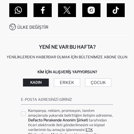
TOPTAN SATIŞ (WHOLESALE PARTNER)
NASIL İADE EDERIM?
MAĞAZALARIMIZ
DEFACTO TEKNOLOJI
GIFT CLUB SIKÇA SORULAN SORULAR
İLETIŞIM FORMU
SITEMAP
İŞLEM REHBERI
MÜŞTERI HIZMETLERI
0850 333 22 86
KAMPANYALAR
ÜLKE DEĞIŞTIR
KIŞISEL VERILERIN KORUNMASI VE GIZLILIK
YENI NE VAR BU HAFTA?
YENILIKLERDEN HABERDAR OLMAK İÇIN BÜLTENIMIZE ABONE OLUN
KIM IÇIN ALIŞVERIŞ YAPIYORSUN?
ERKEK
ÇOCUK
KADIN
E-POSTA ADRESINIZI GIRINIZ
Kampanya, reklam, promosyon, tanıtım
amaçlarıyla yukarıda belirttiğim iletişim adresime,
DeFacto Perakende Anonim Şirketi
tarafından
ticari elektronik ileti gönderilmesini ve kişisel
verilerimin bu amaçla işlenmesini
ETK