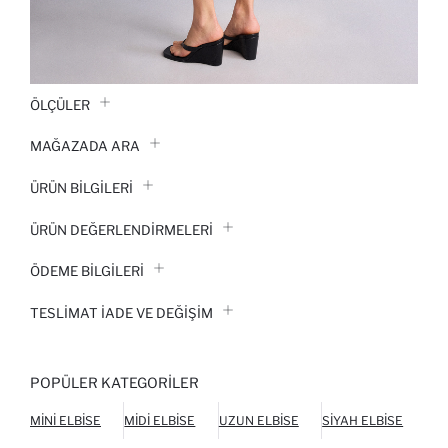
ÖLÇÜLER
MAĞAZADA ARA
ÜRÜN BILGILERI
ÜRÜN DEĞERLENDİRMELERİ
ÖDEME BİLGİLERİ
TESLIMAT İADE VE DEĞIŞIM
POPÜLER KATEGORILER
MINI ELBISE
MIDI ELBISE
UZUN ELBISE
SIYAH ELBISE
BEY