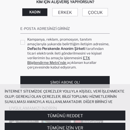
KIM IÇIN ALIŞVERIŞ YAPIYORSUN?
ERKEK
ÇOCUK
KADIN
E-POSTA ADRESINIZI GIRINIZ
Kampanya, reklam, promosyon, tanıtım
amaçlarıyla yukarıda belirttiğim iletişim adresime,
DeFacto Perakende Anonim Şirketi
tarafından
ticari elektronik ileti gönderilmesini ve kişisel
verilerimin bu amaçla işlenmesini
ETK
Bilgilendirme Metni’nde
açıklanan kurallar
çerçevesinde kabul ediyorum.
ŞIMDI ABONE OL!
İNTERNET SITEMIZDE ÇEREZLER YOLUYLA KIŞISEL VERI IŞLENMEKTE
OLUP; GEREKLI OLAN ÇEREZLER, BILGI TOPLUMU HIZMETLERININ
SUNULMASI AMACIYLA KULLANILMAKTADIR. DIĞER BIRINCI VE
ÜÇÜNCÜ TARAF ÇEREZLER ISE SIZE DAHA IYI BIR ALIŞVERIŞ
UYGULAMAMIZI İNDIRIN
DENEYIMI SUNULABILMESI, SITEMIZIN DAHA IŞLEVSEL KILINMASI VE
TÜMÜNÜ REDDET
KIŞISELLEŞTIRMESI VE AÇIK RIZA VERMENIZ HALINDE, SIZLERE
YÖNELIK PAZARLAMA FAALIYETLERININ YAPILMASI AMAÇLARIYLA
TÜMÜNE İZIN VER
SINIRLI OLARAK KULLANILACAKTIR. ÇEREZLERE DAIR TERCIHLERINIZI