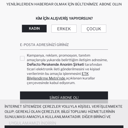
YENILIKLERDEN HABERDAR OLMAK İÇIN BÜLTENIMIZE ABONE OLUN
KIM IÇIN ALIŞVERIŞ YAPIYORSUN?
ERKEK
ÇOCUK
KADIN
E-POSTA ADRESINIZI GIRINIZ
Kampanya, reklam, promosyon, tanıtım
amaçlarıyla yukarıda belirttiğim iletişim adresime,
DeFacto Perakende Anonim Şirketi
tarafından
ticari elektronik ileti gönderilmesini ve kişisel
verilerimin bu amaçla işlenmesini
ETK
Bilgilendirme Metni’nde
açıklanan kurallar
çerçevesinde kabul ediyorum.
ŞIMDI ABONE OL!
İNTERNET SITEMIZDE ÇEREZLER YOLUYLA KIŞISEL VERI IŞLENMEKTE
OLUP; GEREKLI OLAN ÇEREZLER, BILGI TOPLUMU HIZMETLERININ
SUNULMASI AMACIYLA KULLANILMAKTADIR. DIĞER BIRINCI VE
ÜÇÜNCÜ TARAF ÇEREZLER ISE SIZE DAHA IYI BIR ALIŞVERIŞ
UYGULAMAMIZI İNDIRIN
DENEYIMI SUNULABILMESI, SITEMIZIN DAHA IŞLEVSEL KILINMASI VE