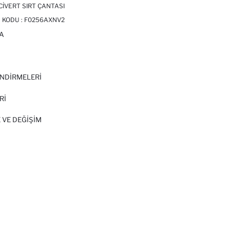
CIVERT SIRT ÇANTASI
 KODU :
F0256AXNV2
A
I
NDİRMELERİ
Rİ
 VE DEĞIŞIM