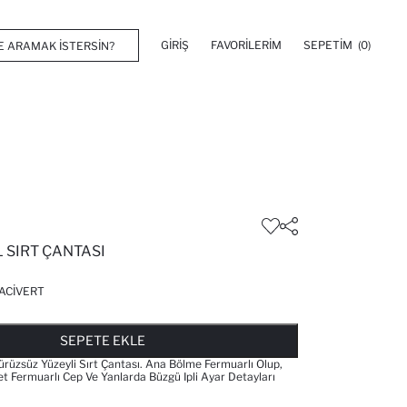
GIRIŞ
FAVORILERIM
SEPETIM
(0)
 SIRT ÇANTASI
ACIVERT
FAVORILERE EKLENDI
GELINCE HABER VER
SEPETE EKLENIYOR
SEPETE EKLENDI
SEPETE EKLE
ürüzsüz Yüzeyli Sırt Çantası. Ana Bölme Fermuarlı Olup,
et Fermuarlı Cep Ve Yanlarda Büzgü Ipli Ayar Detayları