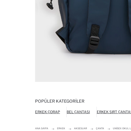
POPÜLER KATEGORILER
ERKEK ÇORAP
BEL ÇANTASI
ERKEK SIRT ÇANTA
ANA SAYFA
ERKEK
AKSESUAR
ÇANTA
UNISEX OKUL L