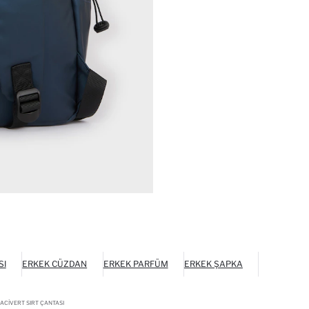
SI
ERKEK CÜZDAN
ERKEK PARFÜM
ERKEK ŞAPKA
ACIVERT SIRT ÇANTASI