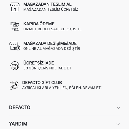
MAĞAZADAN TESLIM AL
MAĞAZADAN TESLIM ÜCRETSIZ
KAPIDA ÖDEME
HIZMET BEDELI SADECE 39,99 TL
MAĞAZADA DEĞIŞIM&İADE
ONLINE AL MAĞAZADA DEĞIŞTIR
ÜCRETSIZ IADE
30 GÜN IÇERISINDE IADE ET
DEFACTO GIFT CLUB
AYRICALIKLARLA YENILEN, EĞLEN, DEVAM ET!
DEFACTO
KURUMSAL
YARDIM
HAKKIMIZDA