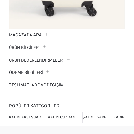
MAĞAZADA ARA
ÜRÜN BILGILERI
ÜRÜN DEĞERLENDİRMELERİ
ÖDEME BİLGİLERİ
TESLIMAT İADE VE DEĞIŞIM
POPÜLER KATEGORILER
KADIN AKSESUAR
KADIN CÜZDAN
ŞAL & EŞARP
KADIN AYA