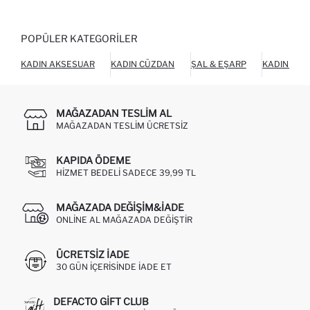
POPÜLER KATEGORILER
KADIN AKSESUAR
KADIN CÜZDAN
ŞAL & EŞARP
KADIN AYA
MAĞAZADAN TESLIM AL
MAĞAZADAN TESLIM ÜCRETSIZ
KAPIDA ÖDEME
HIZMET BEDELI SADECE 39,99 TL
MAĞAZADA DEĞIŞIM&İADE
ONLINE AL MAĞAZADA DEĞIŞTIR
ÜCRETSIZ IADE
30 GÜN IÇERISINDE IADE ET
DEFACTO GIFT CLUB