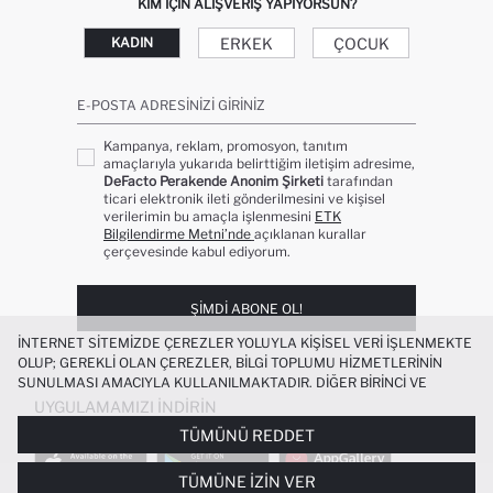
KIM IÇIN ALIŞVERIŞ YAPIYORSUN?
ERKEK
ÇOCUK
KADIN
E-POSTA ADRESINIZI GIRINIZ
Kampanya, reklam, promosyon, tanıtım
amaçlarıyla yukarıda belirttiğim iletişim adresime,
DeFacto Perakende Anonim Şirketi
tarafından
ticari elektronik ileti gönderilmesini ve kişisel
verilerimin bu amaçla işlenmesini
ETK
Bilgilendirme Metni’nde
açıklanan kurallar
çerçevesinde kabul ediyorum.
ŞIMDI ABONE OL!
İNTERNET SITEMIZDE ÇEREZLER YOLUYLA KIŞISEL VERI IŞLENMEKTE
OLUP; GEREKLI OLAN ÇEREZLER, BILGI TOPLUMU HIZMETLERININ
SUNULMASI AMACIYLA KULLANILMAKTADIR. DIĞER BIRINCI VE
ÜÇÜNCÜ TARAF ÇEREZLER ISE SIZE DAHA IYI BIR ALIŞVERIŞ
UYGULAMAMIZI İNDIRIN
DENEYIMI SUNULABILMESI, SITEMIZIN DAHA IŞLEVSEL KILINMASI VE
TÜMÜNÜ REDDET
KIŞISELLEŞTIRMESI VE AÇIK RIZA VERMENIZ HALINDE, SIZLERE
YÖNELIK PAZARLAMA FAALIYETLERININ YAPILMASI AMAÇLARIYLA
TÜMÜNE İZIN VER
SINIRLI OLARAK KULLANILACAKTIR. ÇEREZLERE DAIR TERCIHLERINIZI
UNISEX SERT KAPAKLI ÇEKÇEKLI BÜYÜK