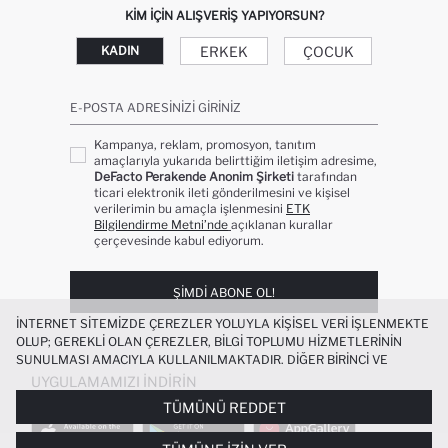
KIM IÇIN ALIŞVERIŞ YAPIYORSUN?
ERKEK
ÇOCUK
KADIN
E-POSTA ADRESINIZI GIRINIZ
Kampanya, reklam, promosyon, tanıtım
amaçlarıyla yukarıda belirttiğim iletişim adresime,
DeFacto Perakende Anonim Şirketi
tarafından
ticari elektronik ileti gönderilmesini ve kişisel
verilerimin bu amaçla işlenmesini
ETK
Bilgilendirme Metni’nde
açıklanan kurallar
çerçevesinde kabul ediyorum.
ŞIMDI ABONE OL!
İNTERNET SITEMIZDE ÇEREZLER YOLUYLA KIŞISEL VERI IŞLENMEKTE
OLUP; GEREKLI OLAN ÇEREZLER, BILGI TOPLUMU HIZMETLERININ
SUNULMASI AMACIYLA KULLANILMAKTADIR. DIĞER BIRINCI VE
ÜÇÜNCÜ TARAF ÇEREZLER ISE SIZE DAHA IYI BIR ALIŞVERIŞ
UYGULAMAMIZI İNDIRIN
DENEYIMI SUNULABILMESI, SITEMIZIN DAHA IŞLEVSEL KILINMASI VE
TÜMÜNÜ REDDET
KIŞISELLEŞTIRMESI VE AÇIK RIZA VERMENIZ HALINDE, SIZLERE
YÖNELIK PAZARLAMA FAALIYETLERININ YAPILMASI AMAÇLARIYLA