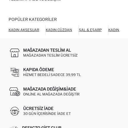
POPÜLER KATEGORILER
KADIN AKSESUAR
KADIN CÜZDAN
ŞAL & EŞARP
KADIN AYA
MAĞAZADAN TESLIM AL
MAĞAZADAN TESLIM ÜCRETSIZ
KAPIDA ÖDEME
HIZMET BEDELI SADECE 39,99 TL
MAĞAZADA DEĞIŞIM&İADE
ONLINE AL MAĞAZADA DEĞIŞTIR
ÜCRETSIZ IADE
30 GÜN IÇERISINDE IADE ET
DEFACTO GIFT CLUB