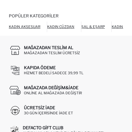
POPÜLER KATEGORILER
KADIN AKSESUAR
KADIN CÜZDAN
ŞAL & EŞARP
KADIN AYA
MAĞAZADAN TESLIM AL
MAĞAZADAN TESLIM ÜCRETSIZ
KAPIDA ÖDEME
HIZMET BEDELI SADECE 39,99 TL
MAĞAZADA DEĞIŞIM&İADE
ONLINE AL MAĞAZADA DEĞIŞTIR
ÜCRETSIZ IADE
30 GÜN IÇERISINDE IADE ET
DEFACTO GIFT CLUB