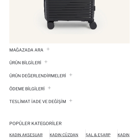
MAĞAZADA ARA
ÜRÜN BILGILERI
ÜRÜN DEĞERLENDİRMELERİ
ÖDEME BİLGİLERİ
TESLIMAT İADE VE DEĞIŞIM
POPÜLER KATEGORILER
KADIN AKSESUAR
KADIN CÜZDAN
ŞAL & EŞARP
KADIN AYA