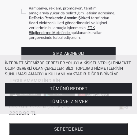
Kampanya, reklam, promosyon, tanıtım
amaçlarıyla yukarıda belirttiğim iletişim adresime,
DeFacto Perakende Anonim Şirketi
tarafından
ticari elektronik ileti gönderilmesini ve kişisel
verilerimin bu amaçla işlenmesini
ETK
Bilgilendirme Metni’nde
açıklanan kurallar
çerçevesinde kabul ediyorum.
ŞIMDI ABONE OL!
İNTERNET SITEMIZDE ÇEREZLER YOLUYLA KIŞISEL VERI IŞLENMEKTE
OLUP; GEREKLI OLAN ÇEREZLER, BILGI TOPLUMU HIZMETLERININ
SUNULMASI AMACIYLA KULLANILMAKTADIR. DIĞER BIRINCI VE
ÜÇÜNCÜ TARAF ÇEREZLER ISE SIZE DAHA IYI BIR ALIŞVERIŞ
UYGULAMAMIZI İNDIRIN
DENEYIMI SUNULABILMESI, SITEMIZIN DAHA IŞLEVSEL KILINMASI VE
TÜMÜNÜ REDDET
KIŞISELLEŞTIRMESI VE AÇIK RIZA VERMENIZ HALINDE, SIZLERE
YÖNELIK PAZARLAMA FAALIYETLERININ YAPILMASI AMAÇLARIYLA
TÜMÜNE İZIN VER
SINIRLI OLARAK KULLANILACAKTIR. ÇEREZLERE DAIR TERCIHLERINIZI
ÇEREZ TERCIHLERI
PANELI ARACILIĞIYLA HER ZAMAN YÖNETEBILIR,
UNISEX SERT KAPAKLI KÜÇÜK BOY VALIZ
+3
ÇEREZLERLE ILGILI DAHA DETAYLI BILGIYE
ÇEREZ AYDINLATMA
2299.99 TL
POPÜLER KATEGORILER
METNI
’NDEN ULAŞABILIRSINIZ.
FAVORILERE EKLENDI
GELINCE HABER VER
SEPETE EKLENIYOR
SEPETE EKLENDI
KADIN MAYO
KADIN BEYAZ TIŞÖRT
SEPETE EKLE
BIKINI
ERKEK BEYAZ TIŞÖRT