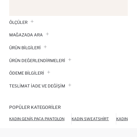
ÖLÇÜLER
MAĞAZADA ARA
ÜRÜN BILGILERI
ÜRÜN DEĞERLENDİRMELERİ
ÖDEME BİLGİLERİ
TESLIMAT İADE VE DEĞIŞIM
POPÜLER KATEGORILER
KADIN GENIŞ PAÇA PANTOLON
KADIN SWEATSHIRT
KADIN SÜV