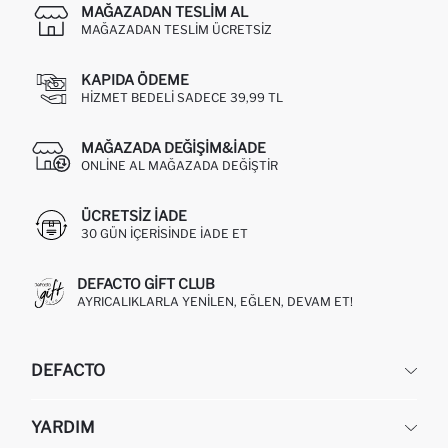
MAĞAZADAN TESLIM AL
MAĞAZADAN TESLIM ÜCRETSIZ
KAPIDA ÖDEME
HIZMET BEDELI SADECE 39,99 TL
MAĞAZADA DEĞIŞIM&İADE
ONLINE AL MAĞAZADA DEĞIŞTIR
ÜCRETSIZ IADE
30 GÜN IÇERISINDE IADE ET
DEFACTO GIFT CLUB
AYRICALIKLARLA YENILEN, EĞLEN, DEVAM ET!
DEFACTO
KURUMSAL
YARDIM
HAKKIMIZDA