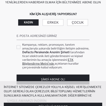
YENILIKLERDEN HABERDAR OLMAK İÇIN BÜLTENIMIZE ABONE OLUN
KIM IÇIN ALIŞVERIŞ YAPIYORSUN?
ERKEK
ÇOCUK
KADIN
E-POSTA ADRESINIZI GIRINIZ
Kampanya, reklam, promosyon, tanıtım
amaçlarıyla yukarıda belirttiğim iletişim adresime,
DeFacto Perakende Anonim Şirketi
tarafından
ticari elektronik ileti gönderilmesini ve kişisel
verilerimin bu amaçla işlenmesini
ETK
Bilgilendirme Metni’nde
açıklanan kurallar
çerçevesinde kabul ediyorum.
ŞIMDI ABONE OL!
İNTERNET SITEMIZDE ÇEREZLER YOLUYLA KIŞISEL VERI IŞLENMEKTE
OLUP; GEREKLI OLAN ÇEREZLER, BILGI TOPLUMU HIZMETLERININ
SUNULMASI AMACIYLA KULLANILMAKTADIR. DIĞER BIRINCI VE
ÜÇÜNCÜ TARAF ÇEREZLER ISE SIZE DAHA IYI BIR ALIŞVERIŞ
UYGULAMAMIZI İNDIRIN
DENEYIMI SUNULABILMESI, SITEMIZIN DAHA IŞLEVSEL KILINMASI VE