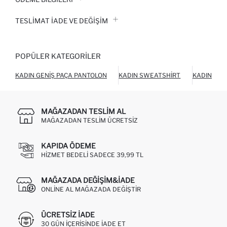
TESLIMAT İADE VE DEĞIŞIM
POPÜLER KATEGORILER
KADIN GENIŞ PAÇA PANTOLON
KADIN SWEATSHIRT
KADIN SÜV
MAĞAZADAN TESLIM AL
MAĞAZADAN TESLIM ÜCRETSIZ
KAPIDA ÖDEME
HIZMET BEDELI SADECE 39,99 TL
MAĞAZADA DEĞIŞIM&İADE
ONLINE AL MAĞAZADA DEĞIŞTIR
ÜCRETSIZ IADE
30 GÜN IÇERISINDE IADE ET