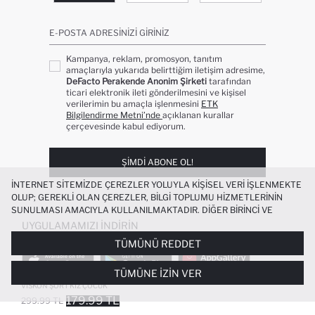
E-POSTA ADRESINIZI GIRINIZ
Kampanya, reklam, promosyon, tanıtım
amaçlarıyla yukarıda belirttiğim iletişim adresime,
DeFacto Perakende Anonim Şirketi
tarafından
ticari elektronik ileti gönderilmesini ve kişisel
verilerimin bu amaçla işlenmesini
ETK
Bilgilendirme Metni’nde
açıklanan kurallar
çerçevesinde kabul ediyorum.
ŞIMDI ABONE OL!
İNTERNET SITEMIZDE ÇEREZLER YOLUYLA KIŞISEL VERI IŞLENMEKTE
OLUP; GEREKLI OLAN ÇEREZLER, BILGI TOPLUMU HIZMETLERININ
SUNULMASI AMACIYLA KULLANILMAKTADIR. DIĞER BIRINCI VE
ÜÇÜNCÜ TARAF ÇEREZLER ISE SIZE DAHA IYI BIR ALIŞVERIŞ
UYGULAMAMIZI İNDIRIN
DENEYIMI SUNULABILMESI, SITEMIZIN DAHA IŞLEVSEL KILINMASI VE
TÜMÜNÜ REDDET
KIŞISELLEŞTIRMESI VE AÇIK RIZA VERMENIZ HALINDE, SIZLERE
YÖNELIK PAZARLAMA FAALIYETLERININ YAPILMASI AMAÇLARIYLA
TÜMÜNE İZIN VER
SINIRLI OLARAK KULLANILACAKTIR. ÇEREZLERE DAIR TERCIHLERINIZI
ÇEREZ TERCIHLERI
PANELI ARACILIĞIYLA HER ZAMAN YÖNETEBILIR,
VISKON ŞORT KIZ ÇOCUK
ÇEREZLERLE ILGILI DAHA DETAYLI BILGIYE
ÇEREZ AYDINLATMA
179.99 TL
299.99 TL
POPÜLER KATEGORILER
METNI
’NDEN ULAŞABILIRSINIZ.
FAVORILERE EKLENDI
GELINCE HABER VER
SEPETE EKLENIYOR
SEPETE EKLENDI