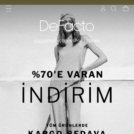
KADIN
ERKEK
ÇOCUK
SPOR | TEKNİK