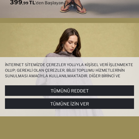
İNTERNET SITEMIZDE ÇEREZLER YOLUYLA KIŞISEL VERI IŞLENMEKTE
OLUP; GEREKLI OLAN ÇEREZLER, BILGI TOPLUMU HIZMETLERININ
SUNULMASI AMACIYLA KULLANILMAKTADIR. DIĞER BIRINCI VE
ÜÇÜNCÜ TARAF ÇEREZLER ISE SIZE DAHA IYI BIR ALIŞVERIŞ
DENEYIMI SUNULABILMESI, SITEMIZIN DAHA IŞLEVSEL KILINMASI VE
TÜMÜNÜ REDDET
KIŞISELLEŞTIRMESI VE AÇIK RIZA VERMENIZ HALINDE, SIZLERE
YÖNELIK PAZARLAMA FAALIYETLERININ YAPILMASI AMAÇLARIYLA
TÜMÜNE İZIN VER
SINIRLI OLARAK KULLANILACAKTIR. ÇEREZLERE DAIR TERCIHLERINIZI
ÇEREZ TERCIHLERI
PANELI ARACILIĞIYLA HER ZAMAN YÖNETEBILIR,
ÇEREZLERLE ILGILI DAHA DETAYLI BILGIYE
ÇEREZ AYDINLATMA
METNI
’NDEN ULAŞABILIRSINIZ.